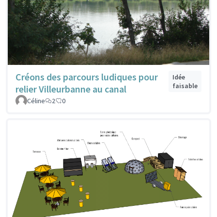
Créons des parcours ludiques pour
Idée
faisable
relier Villeurbanne au canal
Céline
2
0