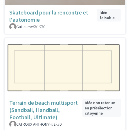
Skateboard pour la rencontre et
Idée
faisable
l'autonomie
Guillaume
1
0
Terrain de beach multisport
Idée non retenue
en présélection
(Sandball, Handball,
citoyenne
Football, Ultimate)
CATROUX ANTHONY
2
0