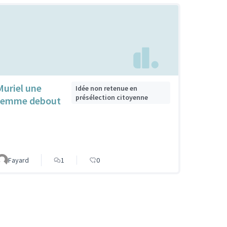
Muriel une
Idée non retenue en
présélection citoyenne
femme debout
Fayard
1
0