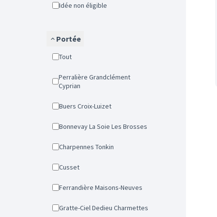
Idée non éligible
Portée
Tout
Perralière Grandclément
Cyprian
Buers Croix-Luizet
Bonnevay La Soie Les Brosses
Charpennes Tonkin
Cusset
Ferrandière Maisons-Neuves
Gratte-Ciel Dedieu Charmettes