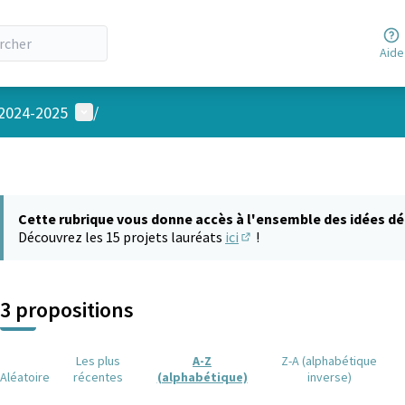
Aide
Menu utilisateur
 2024-2025
/
Cette rubrique vous donne accès à l'ensemble des idées dé
Découvrez les 15 projets lauréats
ici
!
(S'ouvre dans un nouvel on
3 propositions
Les plus
A-Z
Z-A (alphabétique
Aléatoire
récentes
(alphabétique)
inverse)