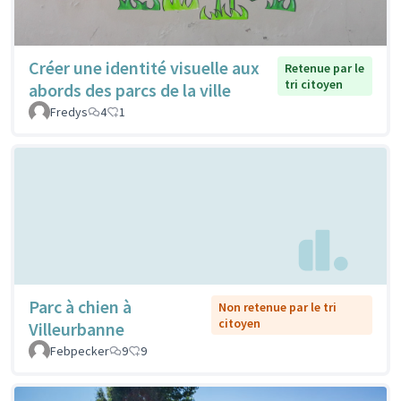
Créer une identité visuelle aux
Retenue par le
tri citoyen
abords des parcs de la ville
Fredys
4
1
Parc à chien à
Non retenue par le tri
citoyen
Villeurbanne
Febpecker
9
9