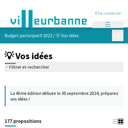
Se connecter
Menu princi
Menu p
Budget participatif 2022
/
💡 Vos idées
💡 Vos idées
Filtrer et rechercher
Passer la carte
Leaflet
|
©
OpenStreetMap
contributors
L'élément suivant est une carte qui présente les éléments de cet
+
La 4ème édition débute le 30 septembre 2024, préparez
−
vos idées !
177 propositions