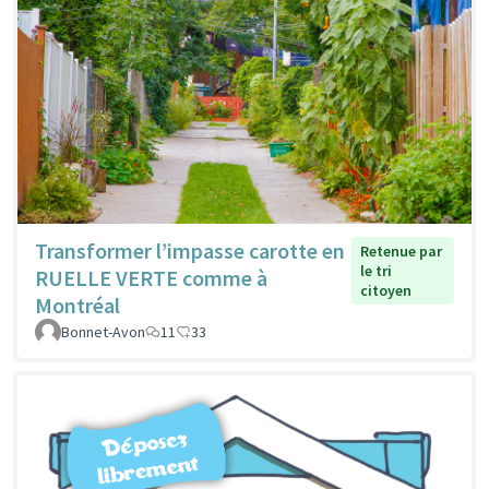
Transformer l’impasse carotte en
Retenue par
le tri
RUELLE VERTE comme à
citoyen
Montréal
Bonnet-Avon
11
33