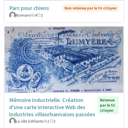
Parc pour chiens
Non retenue par le tri citoyen
Bonnano
4
2
Mémoire industrielle. Création
Retenue
par le tri
d’une carte interactive Web des
citoyen
industries villeurbannaises passées
La ville Edifiante
1
3