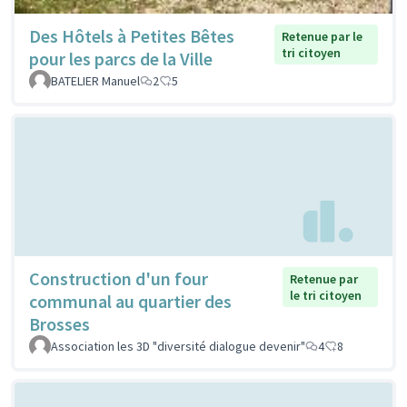
Des Hôtels à Petites Bêtes
Retenue par le
tri citoyen
pour les parcs de la Ville
BATELIER Manuel
2
5
Construction d'un four
Retenue par
le tri citoyen
communal au quartier des
Brosses
Association les 3D "diversité dialogue devenir"
4
8