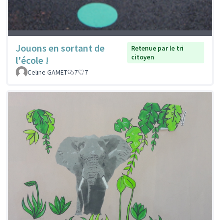
Jouons en sortant de
Retenue par le tri
citoyen
l'école !
Celine GAMET
7
7