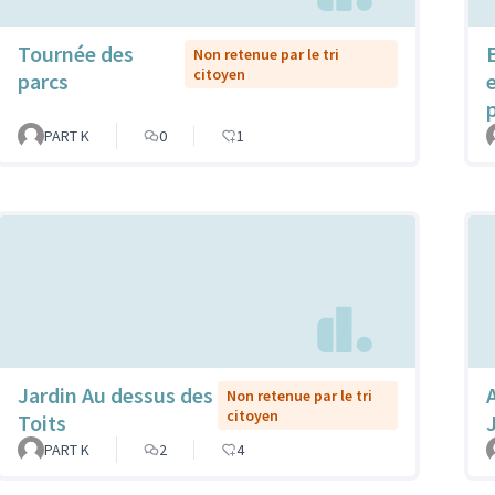
Tournée des
Non retenue par le tri
citoyen
parcs
PART K
0
1
Jardin Au dessus des
Non retenue par le tri
citoyen
Toits
PART K
2
4