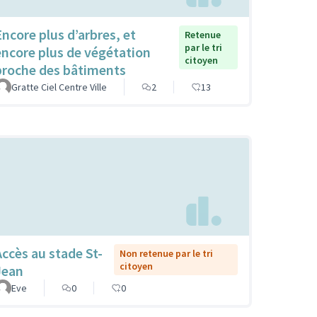
Encore plus d’arbres, et
Retenue
par le tri
encore plus de végétation
citoyen
proche des bâtiments
Gratte Ciel Centre Ville
2
13
Accès au stade St-
Non retenue par le tri
citoyen
Jean
Eve
0
0