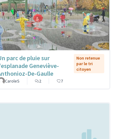
Un parc de pluie sur
Non retenue
par le tri
l'esplanade Geneviève-
citoyen
Anthonioz-De-Gaulle
CaroleS
2
7