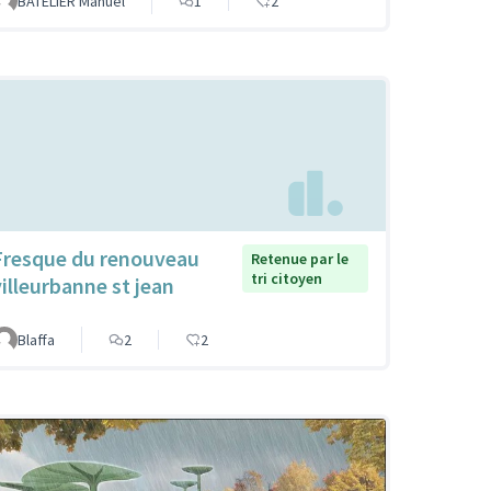
BATELIER Manuel
1
2
Fresque du renouveau
Retenue par le
tri citoyen
villeurbanne st jean
Blaffa
2
2