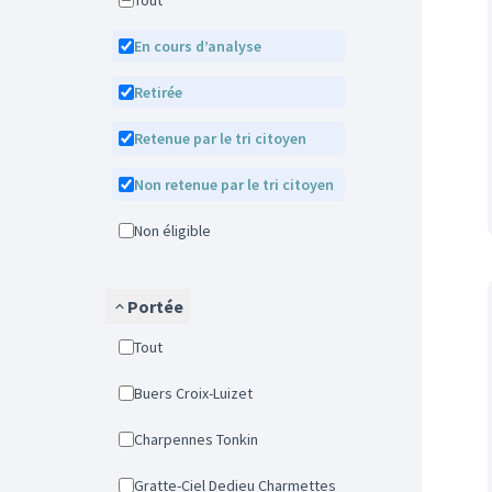
Tout
En cours d’analyse
Retirée
Retenue par le tri citoyen
Non retenue par le tri citoyen
Non éligible
Portée
Tout
Buers Croix-Luizet
Charpennes Tonkin
Gratte-Ciel Dedieu Charmettes