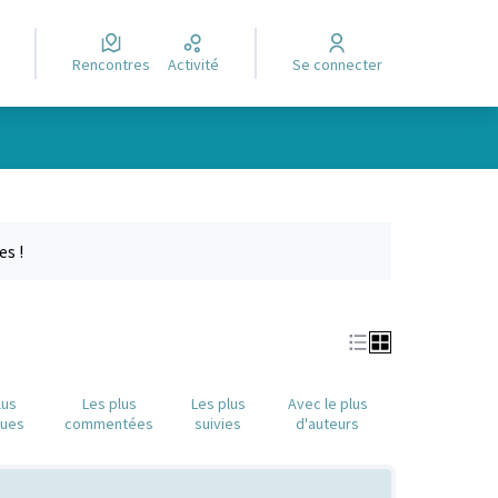
Rencontres
Activité
Se connecter
Leaflet
|
©
OpenStreetMap
contributors
e des points de carte. L'élément peut être utilisé avec un lecteur
es !
lus
Les plus
Les plus
Avec le plus
nues
commentées
suivies
d'auteurs