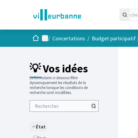
Accueil
Menu principal
/
Concertations
/
Budget participatif
Passer
L'élément
+
−
💡 Vos idées
Le formulaire ci-dessous filtre
dynamiquement les résultats de la
recherche lorsque les conditions de
recherche sont modifiées.
État