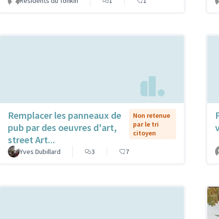
Résidents du Tonkin
1
1
Remplacer les panneaux de
Non retenue
par le tri
pub par des oeuvres d'art,
citoyen
street Art...
Yves Dubillard
3
7