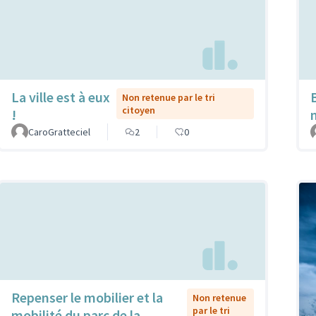
La ville est à eux
Non retenue par le tri
citoyen
!
CaroGratteciel
2
0
Repenser le mobilier et la
Non retenue
par le tri
mobilité du parc de la