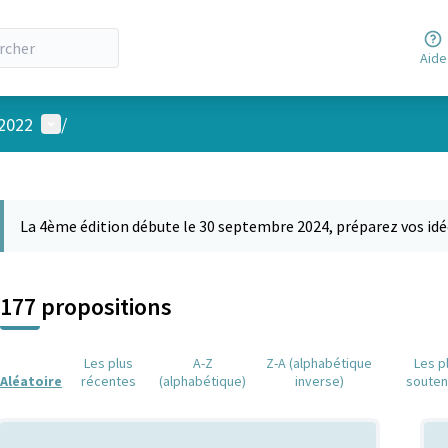
Aide
Menu utilisateur
 2022
/
 la carte
 suivant est une carte qui présente les éléments de cette page comm
La 4ème édition débute le 30 septembre 2024, préparez vos idé
177 propositions
Les plus
A-Z
Z-A (alphabétique
Les p
Aléatoire
récentes
(alphabétique)
inverse)
soute