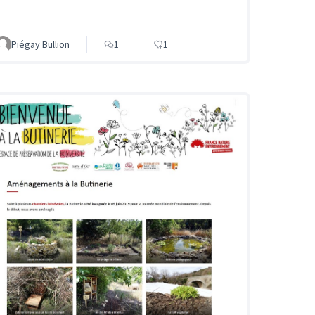
Piégay Bullion
1
1