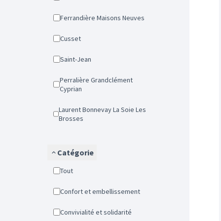
Ferrandière Maisons Neuves
Cusset
Saint-Jean
Perralière Grandclément
Cyprian
Laurent Bonnevay La Soie Les
Brosses
Catégorie
Tout
Confort et embellissement
Convivialité et solidarité