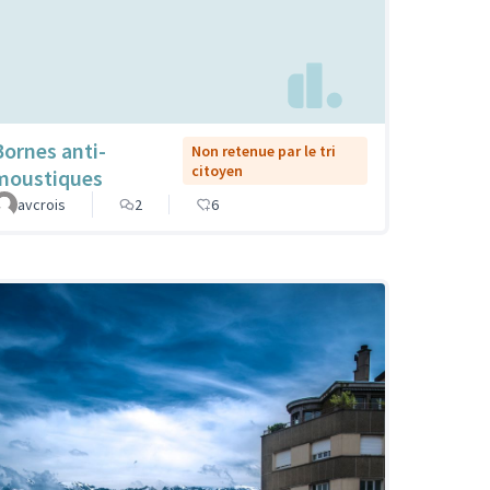
Bornes anti-
Non retenue par le tri
citoyen
moustiques
avcrois
2
6