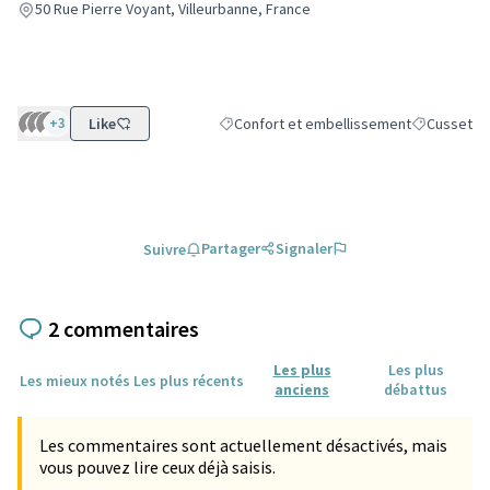
(Lien externe)
50 Rue Pierre Voyant, Villeurbanne, France
+3
Like
Confort et embellissement
Cusset
Filtrer les résultats de la catégorie : Co
Filtrer les 
Partager
Signaler
Suivre
2 commentaires
Les plus
Les plus
Les mieux notés
Les plus récents
anciens
débattus
Les commentaires sont actuellement désactivés, mais
vous pouvez lire ceux déjà saisis.