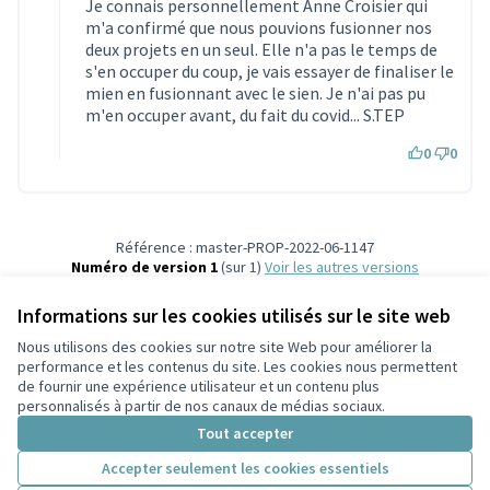
Je connais personnellement Anne Croisier qui
m'a confirmé que nous pouvions fusionner nos
deux projets en un seul. Elle n'a pas le temps de
s'en occuper du coup, je vais essayer de finaliser le
mien en fusionnant avec le sien. Je n'ai pas pu
m'en occuper avant, du fait du covid... S.TEP
0
0
Référence : master-PROP-2022-06-1147
Numéro de version 1
(sur 1)
voir les autres versions
Vérifiez l'empreinte numérique
Informations sur les cookies utilisés sur le site web
Nous utilisons des cookies sur notre site Web pour améliorer la
Conditions d'utilisation
performance et les contenus du site. Les cookies nous permettent
Paramètres des cookies
de fournir une expérience utilisateur et un contenu plus
Participez Villeurbanne sur X
Participez Villeurbanne sur Facebook
Participez Villeurbanne sur Instagram
Participez Villeurbanne sur YouTube
personnalisés à partir de nos canaux de médias sociaux.
(Lien externe)
(Lien externe)
(Lien externe)
(Lien externe)
Tout accepter
Accepter seulement les cookies essentiels