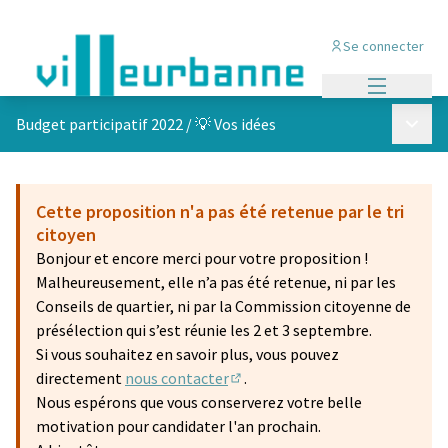
Se connecter
Menu princi
Menu p
Budget participatif 2022
/
💡 Vos idées
Cette proposition n'a pas été retenue par le tri
citoyen
Bonjour et encore merci pour votre proposition !
Malheureusement, elle n’a pas été retenue, ni par les
Conseils de quartier, ni par la Commission citoyenne de
présélection qui s’est réunie les 2 et 3 septembre.
Si vous souhaitez en savoir plus, vous pouvez
directement
nous contacter
.
(S'ouvre dans un nouvel onglet)
Nous espérons que vous conserverez votre belle
motivation pour candidater l'an prochain.