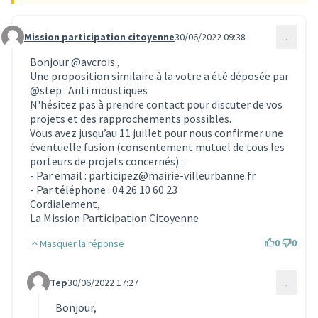
Mission participation citoyenne
30/06/2022 09:38
…
Commentaire 1940
Bonjour
@avcrois
,
Une proposition similaire à la votre a été déposée par
@step
:
Anti moustiques
N'hésitez pas à prendre contact pour discuter de vos
projets et des rapprochements possibles.
Vous avez jusqu’au 11 juillet pour nous confirmer une
éventuelle fusion (consentement mutuel de tous les
porteurs de projets concernés) :
- Par email : participez@mairie-villeurbanne.fr
- Par téléphone : 04 26 10 60 23
Cordialement,
La Mission Participation Citoyenne
0
0
Masquer la réponse
Tep
30/06/2022 17:27
…
Commentaire 1953 (réponse au commentaire 1940)
Bonjour,