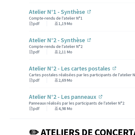
Atelier N°1 - Synthèse
(Lien externe)
Compte-rendu de l'atelier N°1
pdf
1,19 Mo
Atelier N°2 - Synthèse
(Lien externe)
Compte-rendu de l'atelier N°2
pdf
2,11 Mo
Atelier N°2 - Les cartes postales
(Lien ex
Cartes postales réalisées par les participants de l'atelier 
pdf
2,69 Mo
Atelier N°2 - Les panneaux
(Lien externe)
Panneaux réalisés par les participants de l'atelier N°2
pdf
4,98 Mo
✏️ ATELIERS DE CONCERT