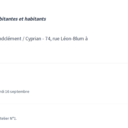
bitantes et habitants
andclément / Cyprian - 74, rue Léon-Blum à
ien externe)
ardi 16 septembre
)
elier N°1.