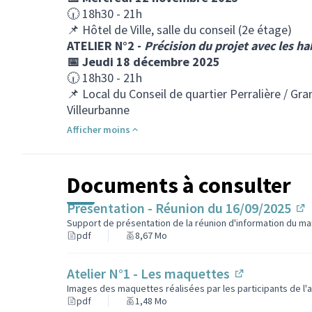
🕡 18h30 - 21h
📌 Hôtel de Ville, salle du conseil (2e étage)
ATELIER N°2 -
Précision du projet avec les ha
📅 Jeudi 18 décembre 2025
🕡 18h30 - 21h
📌 Local du Conseil de quartier Perralière / Gr
Villeurbanne
Afficher moins
Documents à consulter
Présentation - Réunion du 16/09/2025
(L
Support de présentation de la réunion d'information du m
pdf
8,67 Mo
Atelier N°1 - Les maquettes
(Lien externe
Images des maquettes réalisées par les participants de l'at
pdf
1,48 Mo