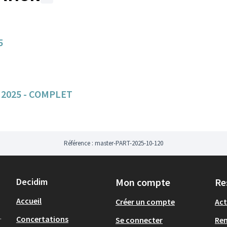
ments de cette page comme des points de carte. L'élément peut être 
5
e 2025 - COMPLET
Référence : master-PART-2025-10-120
Decidim
Mon compte
Re
Accueil
Créer un compte
Act
.
Concertations
Se connecter
Re