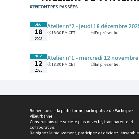
Passer la carte
L'élément suivant est une carte qui présente les élé
RENCONTRES PASSÉES
+
−
DÉC.
Atelier n°2 - jeudi 18 décembre 202
18
18:30 PM CET
En présentiel
2025
NOV.
Atelier n°1 - mercredi 12 novembr
12
18:30 PM CET
En présentiel
2025
Bienvenue sur la plate-forme participative de Participez
Villeurbanne.
Construisons une société plus ouverte, transparente et
collaborative.
Rejoignez le mouvement, participez et décidez, ensemble