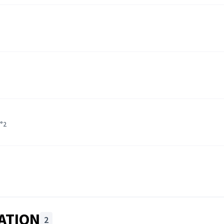
terne)
N°2
ATION
2