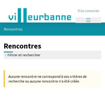
Se connecter
Menu princi
Rencontres
Rencontres
Filtrer et rechercher
Passer la carte
Leaflet
|
©
OpenStreetMap
contributors
L'élément suivant est une carte qui présente les éléments de cet
+
Aucune rencontre ne correspond à vos critères de
−
recherche ou aucune rencontre n'a été créée.