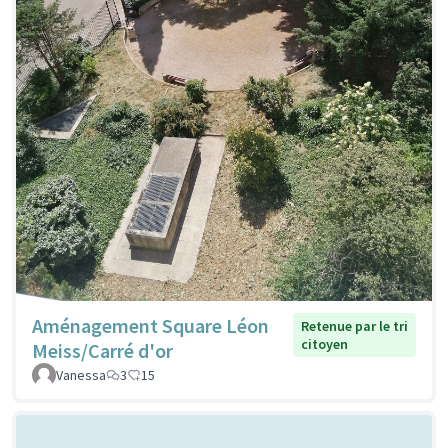
Aménagement Square Léon
Retenue par le tri
citoyen
Meiss/Carré d'or
Vanessa
3
15