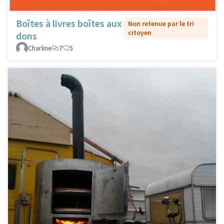
Boîtes à livres boîtes aux
Non retenue par le tri
citoyen
dons
Charline
7
5