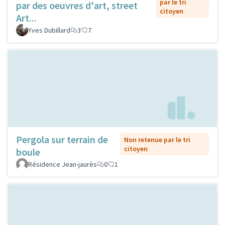
par le tri
par des oeuvres d'art, street
citoyen
Art...
Yves Dubillard
3
7
Pergola sur terrain de
Non retenue par le tri
citoyen
boule
Résidence Jean-jaurès
0
1