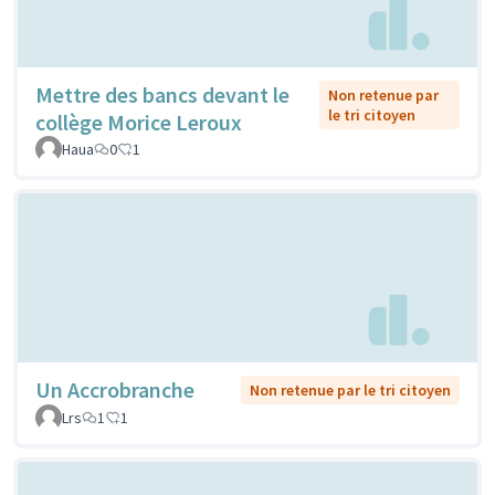
Mettre des bancs devant le
Non retenue par
le tri citoyen
collège Morice Leroux
Haua
0
1
Un Accrobranche
Non retenue par le tri citoyen
Lrs
1
1