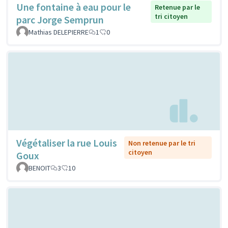
Une fontaine à eau pour le
Retenue par le
tri citoyen
parc Jorge Semprun
Mathias DELEPIERRE
1
0
Végétaliser la rue Louis
Non retenue par le tri
citoyen
Goux
BENOIT
3
10