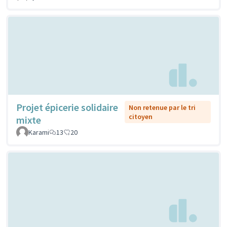
Projet épicerie solidaire
Non retenue par le tri
citoyen
mixte
Karami
13
20