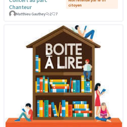
Non retenue par le tri
citoyen
Chanteur
Matthieu Gauthey
2
7