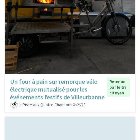
Un four à pain sur remorque vélo
Retenue
par le tri
électrique mutualisé pour les
citoyen
événements festifs de Villeurbanne
La Piste aux Quatre Chansons
2
3