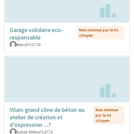
Garage solidaire eco-
Non retenue par le tri
citoyen
responsable
Marcé
1
0
Vilain grand cône de béton ou
Non retenue
par le tri
atelier de création et
citoyen
d'expression ...?
Sylvie Orkisz
2
3