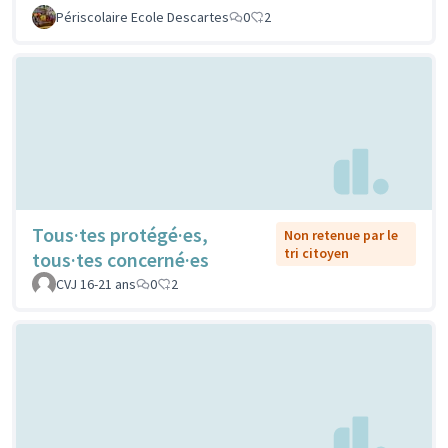
Périscolaire Ecole Descartes
0
2
Tous·tes protégé·es,
Non retenue par le
tri citoyen
tous·tes concerné·es
CVJ 16-21 ans
0
2