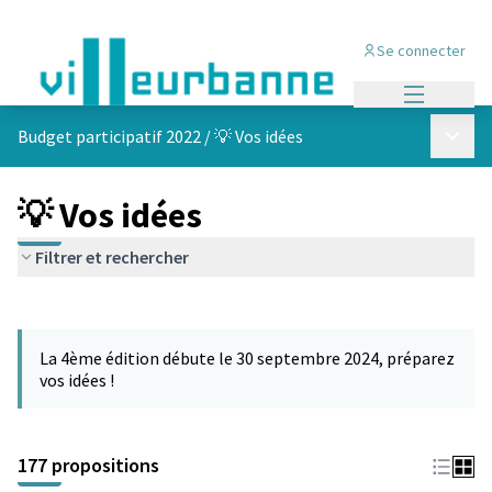
Se connecter
Menu princi
Menu p
Budget participatif 2022
/
💡 Vos idées
💡 Vos idées
Filtrer et rechercher
Passer la carte
Leaflet
|
©
OpenStreetMap
contributors
L'élément suivant est une carte qui présente les éléments de cet
+
La 4ème édition débute le 30 septembre 2024, préparez
−
vos idées !
177 propositions