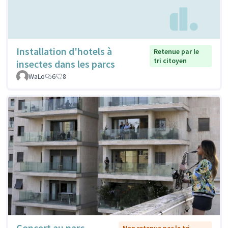
Installation d'hotels à
Retenue par le
tri citoyen
insectes dans les parcs
WaLo
6
8
Concert au parc