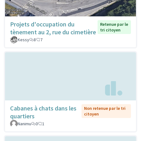
Projets d'occupation du
Retenue par le
tri citoyen
tènement au 2, rue du cimetière
Kessy
8
7
Cabanes à chats dans les
Non retenue par le tri
citoyen
quartiers
Nanimu
0
1