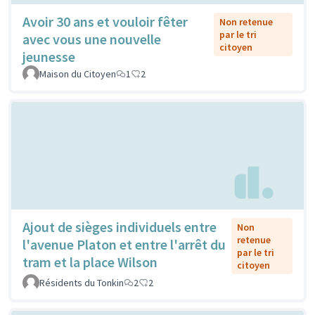
Avoir 30 ans et vouloir fêter
Non retenue
par le tri
avec vous une nouvelle
citoyen
jeunesse
Maison du Citoyen
1
2
Ajout de sièges individuels entre
Non
retenue
l'avenue Platon et entre l'arrêt du
par le tri
tram et la place Wilson
citoyen
Résidents du Tonkin
2
2