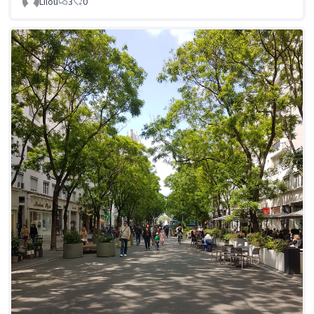
Lilou
3
0