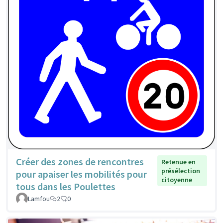
Créer des zones de rencontres
Retenue en
présélection
pour apaiser les mobilités pour
citoyenne
tous dans les Poulettes
Lamfou
2
0