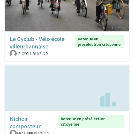
Le Cyclub - Vélo école
Retenue en
présélection citoyenne
villeurbannaise
LE CYCLUB
2
0
Nichoir
Retenue en présélection
citoyenne
composteur
ARALISFRP
3
0