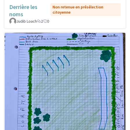
Derrière les
Non retenue en présélection
citoyenne
noms
Judib Loach
2
0