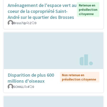
Aménagement de l'espace vert au
Retenue en
présélection
coeur de la copropriété Saint-
citoyenne
André sur le quartier des Brosses
Bross'Up
2
0
Disparition de plus 600
Non retenue en
présélection citoyenne
millions d'oiseaux
SCHALL
4
0