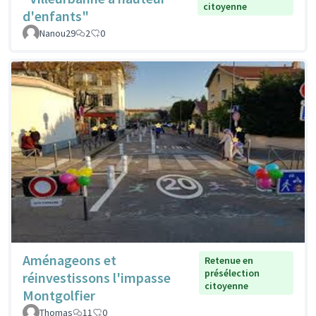
citoyenne
d'enfants"
Nanou29
2
0
Aménageons et
Retenue en
présélection
réinvestissons l'impasse
citoyenne
Montgolfier
Thomas
11
0