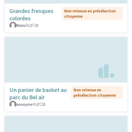
Grandes fresques
Non retenue en présélection
citoyenne
colorées
Manu
2
0
Un panier de basket au
Non retenue en
présélection citoyenne
parc du Bel air
anonyme
2
0