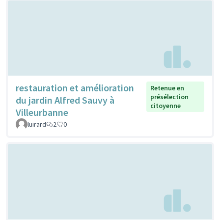
restauration et amélioration
Retenue en
présélection
du jardin Alfred Sauvy à
citoyenne
Villeurbanne
luirard
2
0