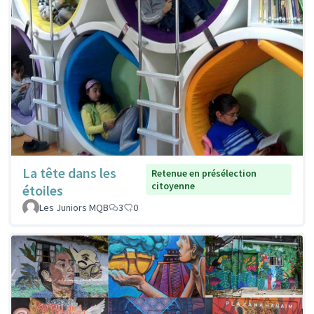
La tête dans les
Retenue en présélection
citoyenne
étoiles
Les Juniors MQB
3
0