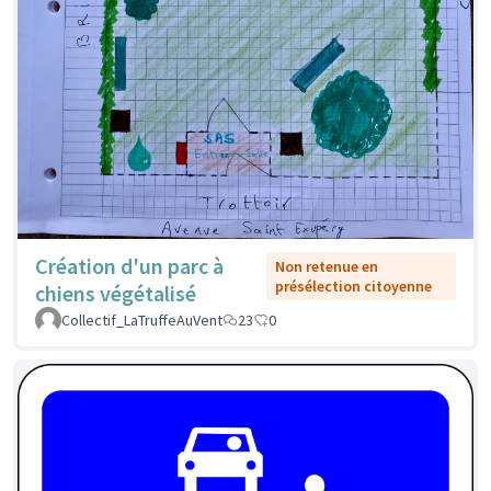
Création d'un parc à
Non retenue en
présélection citoyenne
chiens végétalisé
Collectif_LaTruffeAuVent
23
0