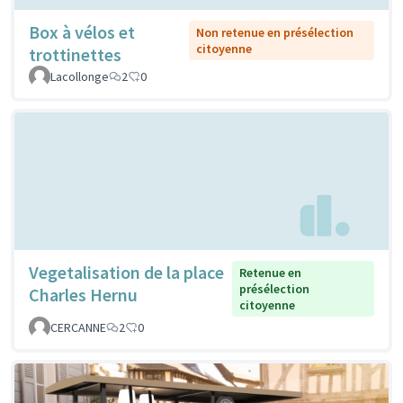
Box à vélos et
Non retenue en présélection
citoyenne
trottinettes
Lacollonge
2
0
Vegetalisation de la place
Retenue en
présélection
Charles Hernu
citoyenne
CERCANNE
2
0