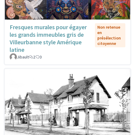
Fresques murales pour égayer
Non retenue
en
les grands immeubles gris de
présélection
Villeurbanne style Amérique
citoyenne
latine
Jibault
2
0