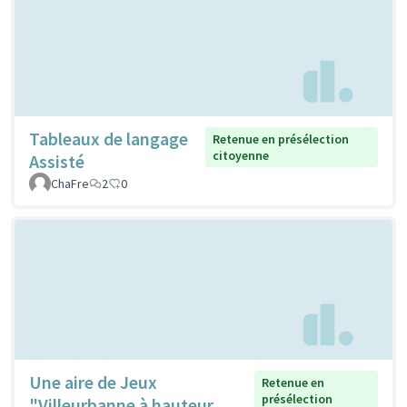
Tableaux de langage
Retenue en présélection
citoyenne
Assisté
ChaFre
2
0
Une aire de Jeux
Retenue en
présélection
"Villeurbanne à hauteur