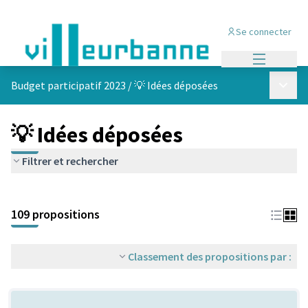
Se connecter
Menu princi
Menu p
Budget participatif 2023
/
💡 Idées déposées
💡 Idées déposées
Filtrer et rechercher
Passer la carte
Leaflet
|
©
OpenStreetMap
contributors
L'élément suivant est une carte qui présente les éléments de cet
+
109 propositions
−
Classement des propositions par :