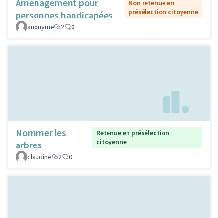
Aménagement pour
Non retenue en
présélection citoyenne
personnes handicapées
anonyme
2
0
Nommer les
Retenue en présélection
citoyenne
arbres
claudine
2
0