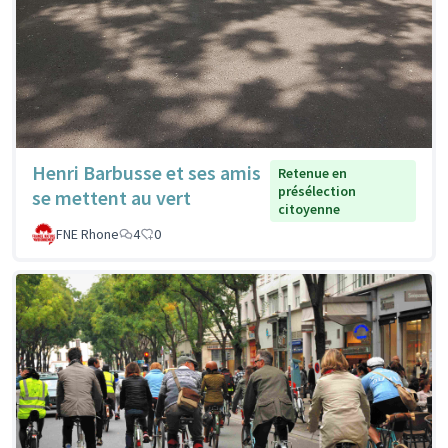
Henri Barbusse et ses amis
Retenue en
présélection
se mettent au vert
citoyenne
FNE Rhone
4
0