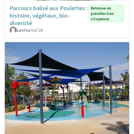
Parcours balisé aux Poulettes :
Retenue en
présélection
histoire, végétaux, bio-
citoyenne
diversité
Lamfou
2
0