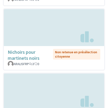
Nichoirs pour
Non retenue en présélection
citoyenne
martinets noirs
ARALISFRP
3
0