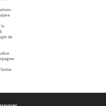
ations.
ulaire
 la
i.
ujet de
udice.
compagner
’éviter
ssources