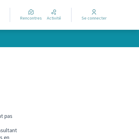
Rencontres
Activité
Se connecter
nt pas
sultant
s en