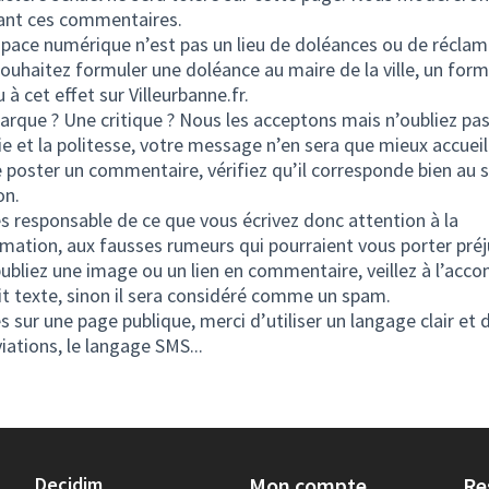
ant ces commentaires.
pace numérique n’est pas un lieu de doléances ou de réclam
souhaitez formuler une doléance au maire de la ville, un form
 à cet effet sur Villeurbanne.fr.
rque ? Une critique ? Nous les acceptons mais n’oubliez pas
ie et la politesse, votre message n’en sera que mieux accueill
 poster un commentaire, vérifiez qu’il corresponde bien au s
on.
s responsable de ce que vous écrivez donc attention à la
mation, aux fausses rumeurs qui pourraient vous porter préj
publiez une image ou un lien en commentaire, veillez à l’ac
it texte, sinon il sera considéré comme un spam.
s sur une page publique, merci d’utiliser un langage clair et d
viations, le langage SMS...
Decidim
Mon compte
Re