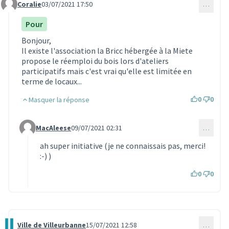
Coralie
03/07/2021 17:50
…
Commentaire 457
Pour
Bonjour,
Il existe l'association la Bricc hébergée à la Miete
propose le réemploi du bois lors d'ateliers
participatifs mais c'est vrai qu'elle est limitée en
terme de locaux...
0
0
Masquer la réponse
MacAleese
09/07/2021 02:31
…
Commentaire 511 (réponse au commentaire 457)
ah super initiative (je ne connaissais pas, merci!
:-) )
0
0
Ville de Villeurbanne
15/07/2021 12:58
…