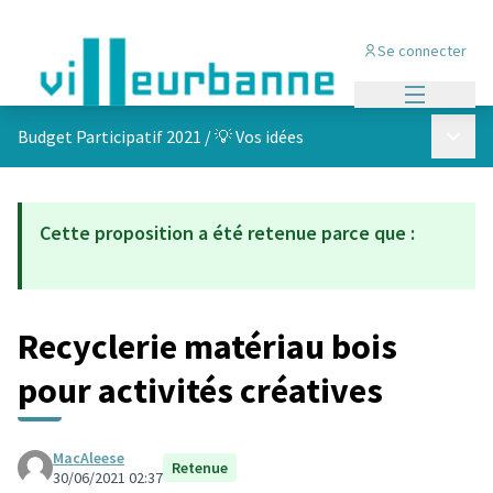
Se connecter
Menu princi
Menu p
Budget Participatif 2021
/
💡 Vos idées
Cette proposition a été retenue parce que :
Recyclerie matériau bois
pour activités créatives
MacAleese
Retenue
30/06/2021 02:37