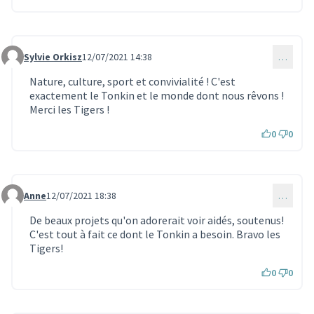
Sylvie Orkisz
12/07/2021 14:38
…
Commentaire 523
Nature, culture, sport et convivialité ! C'est
exactement le Tonkin et le monde dont nous rêvons !
Merci les Tigers !
0
0
Anne
12/07/2021 18:38
…
Commentaire 533
De beaux projets qu'on adorerait voir aidés, soutenus!
C'est tout à fait ce dont le Tonkin a besoin. Bravo les
Tigers!
0
0