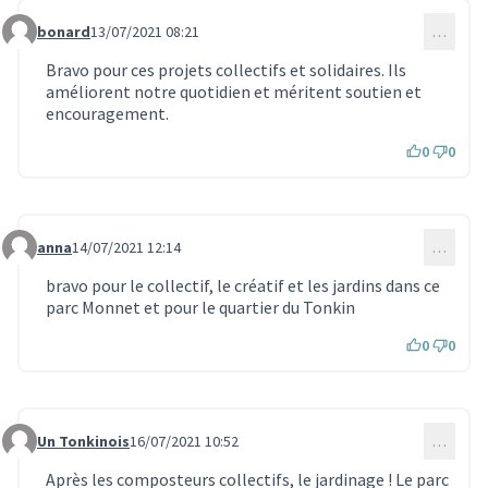
bonard
13/07/2021 08:21
…
Commentaire 536
Bravo pour ces projets collectifs et solidaires. Ils
améliorent notre quotidien et méritent soutien et
encouragement.
0
0
anna
14/07/2021 12:14
…
Commentaire 553
bravo pour le collectif, le créatif et les jardins dans ce
parc Monnet et pour le quartier du Tonkin
0
0
Un Tonkinois
16/07/2021 10:52
…
Commentaire 649
Après les composteurs collectifs, le jardinage ! Le parc