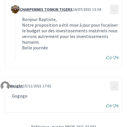
CHARPENNES TONKIN TIGERS
24/07/2021 13:34
…
Commentaire 787 (réponse au commentaire 770)
Bonjour Baptiste,
Notre proposition a été mise à jour pour focaliser
le budget sur des investissements matériels nous
verrons autrement pour les investissements
humains.
Belle journée
2
0
Weight
15/11/2021 17:01
…
Commentaire 1151
Gogogo
0
0
Référence : master-PROP-2021-07-583