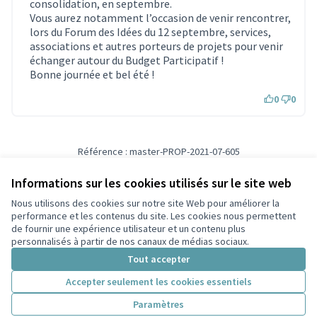
consolidation, en septembre.
Vous aurez notamment l’occasion de venir rencontrer,
lors du Forum des Idées du 12 septembre, services,
associations et autres porteurs de projets pour venir
échanger autour du Budget Participatif !
Bonne journée et bel été !
0
0
Référence : master-PROP-2021-07-605
Vérifiez l'empreinte numérique
Informations sur les cookies utilisés sur le site web
Nous utilisons des cookies sur notre site Web pour améliorer la
Conditions d'utilisation
performance et les contenus du site. Les cookies nous permettent
Paramètres des cookies
de fournir une expérience utilisateur et un contenu plus
Participez Villeurbanne sur X
Participez Villeurbanne sur Facebook
Participez Villeurbanne sur Instagram
Participez Villeurbanne sur YouTube
personnalisés à partir de nos canaux de médias sociaux.
(Lien externe)
(Lien externe)
(Lien externe)
(Lien externe)
Tout accepter
Accepter seulement les cookies essentiels
Licence Cre
(Lien extern
Paramètres
(Lien externe)
Site réalisé grâce au
logiciel libre Decidim
.