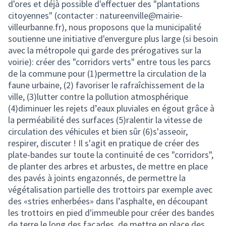
d'ores et déjà possible d'effectuer des "plantations
citoyennes" (contacter : natureenville@mairie-
villeurbanne.fr), nous proposons que la municipalité
soutienne une initiative d'envergure plus large (si besoin
avec la métropole qui garde des prérogatives sur la
voirie): créer des "corridors verts" entre tous les parcs
de la commune pour (1)permettre la circulation de la
faune urbaine, (2) favoriser le rafraîchissement de la
ville, (3)lutter contre la pollution atmosphérique
(4)diminuer les rejets d’eaux pluviales en égout grâce à
la perméabilité des surfaces (5)ralentir la vitesse de
circulation des véhicules et bien sûr (6)s'asseoir,
respirer, discuter ! Il s'agit en pratique de créer des
plate-bandes sur toute la continuité de ces "corridors",
de planter des arbres et arbustes, de mettre en place
des pavés à joints engazonnés, de permettre la
végétalisation partielle des trottoirs par exemple avec
des «stries enherbées» dans l’asphalte, en découpant
les trottoirs en pied d'immeuble pour créer des bandes
de terre le long des façades, de mettre en place des