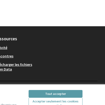
ssources
ivité
ncontres
écharger les fichiers
en Data
Participez Villeurbanne sur X
Participez Villeurbanne sur Fac
Participez Villeurbanne su
Participez Villeurban
Tout accepter
(Lien externe)
(Lien externe)
(Lien externe)
(Lien externe)
Accepter seulement les cookies
 fournir une