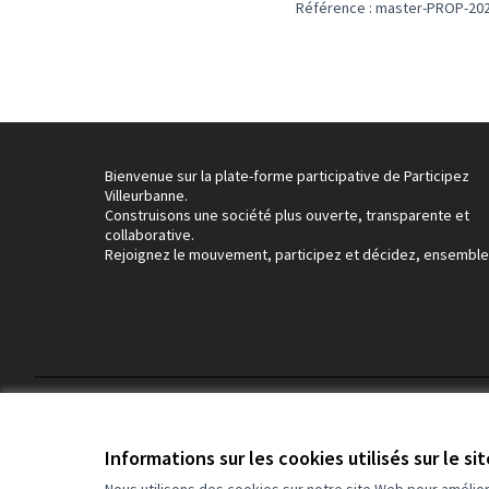
Référence : master-PROP-202
Bienvenue sur la plate-forme participative de Participez
Villeurbanne.
Construisons une société plus ouverte, transparente et
collaborative.
Rejoignez le mouvement, participez et décidez, ensemble
Conditions d'utilisation
Paramètres des cookies
Informations sur les cookies utilisés sur le si
Nous utilisons des cookies sur notre site Web pour amélio