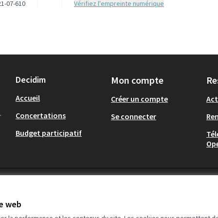
1-07-610
Vérifiez l'empreinte numérique
Decidim
Mon compte
Re
Accueil
Créer un compte
Act
.
Concertations
Se connecter
Re
Budget participatif
Tél
Op
te web
rer la performance et les contenus du site. Les cookies nous permettent de