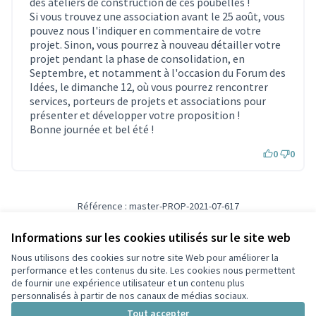
des ateliers de construction de ces poubelles !
Si vous trouvez une association avant le 25 août, vous
pouvez nous l'indiquer en commentaire de votre
projet. Sinon, vous pourrez à nouveau détailler votre
projet pendant la phase de consolidation, en
Septembre, et notamment à l'occasion du Forum des
Idées, le dimanche 12, où vous pourrez rencontrer
services, porteurs de projets et associations pour
présenter et développer votre proposition !
Bonne journée et bel été !
0
0
Référence : master-PROP-2021-07-617
Vérifiez l'empreinte numérique
Informations sur les cookies utilisés sur le site web
Nous utilisons des cookies sur notre site Web pour améliorer la
Conditions d'utilisation
performance et les contenus du site. Les cookies nous permettent
Paramètres des cookies
de fournir une expérience utilisateur et un contenu plus
Participez Villeurbanne sur X
Participez Villeurbanne sur Facebook
Participez Villeurbanne sur Instagram
Participez Villeurbanne sur YouTube
personnalisés à partir de nos canaux de médias sociaux.
(Lien externe)
(Lien externe)
(Lien externe)
(Lien externe)
Tout accepter