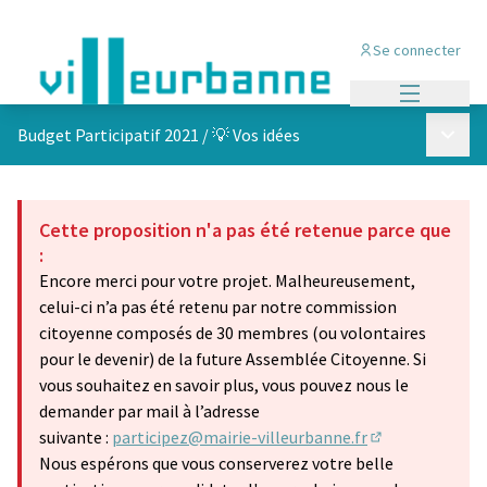
Se connecter
Menu princi
Menu p
Budget Participatif 2021
/
💡 Vos idées
Cette proposition n'a pas été retenue parce que
:
Encore merci pour votre projet. Malheureusement,
celui-ci n’a pas été retenu par notre commission
citoyenne composés de 30 membres (ou volontaires
pour le devenir) de la future Assemblée Citoyenne. Si
vous souhaitez en savoir plus, vous pouvez nous le
demander par mail à l’adresse
suivante :
participez@mairie-villeurbanne.fr
(S'ouvre dans u
Nous espérons que vous conserverez votre belle