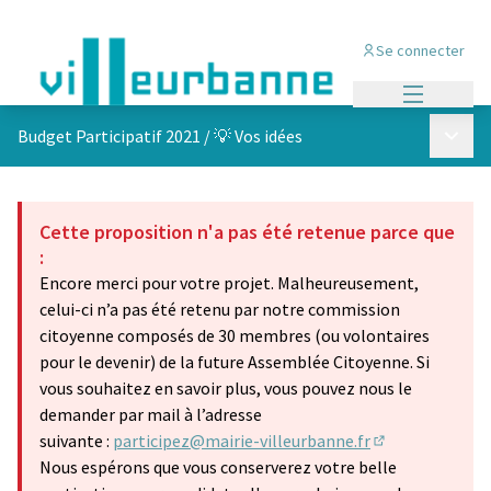
Se connecter
Menu princi
Menu p
Budget Participatif 2021
/
💡 Vos idées
Cette proposition n'a pas été retenue parce que
:
Encore merci pour votre projet. Malheureusement,
celui-ci n’a pas été retenu par notre commission
citoyenne composés de 30 membres (ou volontaires
pour le devenir) de la future Assemblée Citoyenne. Si
vous souhaitez en savoir plus, vous pouvez nous le
demander par mail à l’adresse
suivante :
participez@mairie-villeurbanne.fr
(S'ouvre dans u
Nous espérons que vous conserverez votre belle