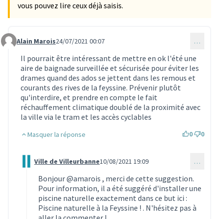
vous pouvez lire ceux déjà saisis.
Alain Marois
24/07/2021 00:07
…
Commentaire 778
Il pourrait être intéressant de mettre en ok l'été une
aire de baignade surveillée et sécurisée pour éviter les
drames quand des ados se jettent dans les remous et
courants des rives de la feyssine. Prévenir plutôt
qu'interdire, et prendre en compte le fait
réchauffement climatique doublé de la proximité avec
la ville via le tram et les accès cyclables
0
0
Masquer la réponse
Ville de Villeurbanne
10/08/2021 19:09
…
Commentaire 916 (réponse au commentaire 778)
Bonjour
@amarois
, merci de cette suggestion.
Pour information, il a été suggéré d'installer une
piscine naturelle exactement dans ce but ici :
Piscine naturelle à la Feyssine !
. N'hésitez pas à
aller la commenter !