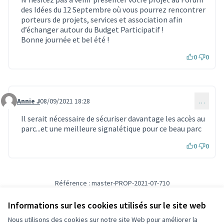
des Idées du 12 Septembre où vous pourrez rencontrer
porteurs de projets, services et association afin
d’échanger autour du Budget Participatif !
Bonne journée et bel été !
0
0
Annie J
08/09/2021 18:28
…
Commentaire 1099
Il serait nécessaire de sécuriser davantage les accès au
parc...et une meilleure signalétique pour ce beau parc
0
0
Référence : master-PROP-2021-07-710
Vérifiez l'empreinte numérique
Informations sur les cookies utilisés sur le site web
Nous utilisons des cookies sur notre site Web pour améliorer la
Conditions d'utilisation