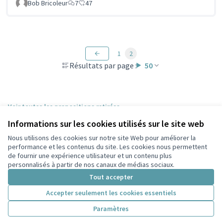
Bob Bricoleur
7
47
1
2
Résultats par page :
50
Voir toutes les propositions retirées
Informations sur les cookies utilisés sur le site web
Nous utilisons des cookies sur notre site Web pour améliorer la
Conditions d'utilisation
performance et les contenus du site. Les cookies nous permettent
Paramètres des cookies
de fournir une expérience utilisateur et un contenu plus
Participez Villeurbanne sur X
Participez Villeurbanne sur Facebook
Participez Villeurbanne sur Instagram
Participez Villeurbanne sur YouTube
personnalisés à partir de nos canaux de médias sociaux.
(Lien externe)
(Lien externe)
(Lien externe)
(Lien externe)
Tout accepter
Accepter seulement les cookies essentiels
Licence Cre
(Lien extern
Paramètres
(Lien externe)
Site réalisé grâce au
logiciel libre Decidim
.
(Lien externe)