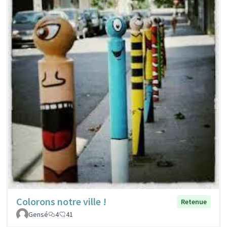
Colorons notre ville !
Retenue
Gensé
4
41