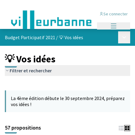
Se connecter
Menu princi
Menu p
Budget Participatif 2021
/
💡 Vos idées
💡 Vos idées
Filtrer et rechercher
Passer la carte
L'élément suivant est une carte qui présente les éléments de cet
La 4ème édition débute le 30 septembre 2024, préparez
vos idées !
57 propositions