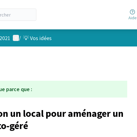
Aide
Menu utilisateur
 2021
/
💡 Vos idées
ue parce que :
ion un local pour aménager un
to-géré