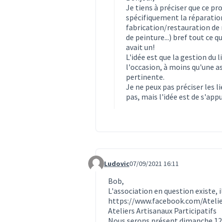
Je tiens à préciser que ce pr
spécifiquement la réparation 
fabrication/restauration de 
de peinture...) bref tout ce q
avait un!
L'idée est que la gestion du 
l'occasion, à moins qu'une a
pertinente.
Je ne peux pas préciser les l
pas, mais l'idée est de s'app
Ludovic
07/09/2021 16:11
Commentaire 1091
Bob,
L'association en question existe, 
https://www.facebook.com/Ateli
Ateliers Artisanaux Participatifs
Nous serons présent dimanche 12