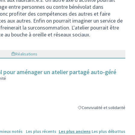
olage entre personnes ou contre bénévolat dans
 donc profiter des compétences des autres et faire
es aux autres. Enfin on pourrait imaginer un service de
i freinerait la surconsommation. L'atelier pourrait être
e au bouche à oreille et réseaux sociaux.
Réalisations
al pour aménager un atelier partagé auto-géré
rité
Convivialité et solidarité
Filtrer les résultats de la catégor
 mieux notés
Les plus récents
Les plus anciens
Les plus débattus