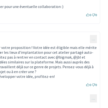
er pour une éventuelle collaboration :)
0
0
…
votre proposition ! Votre idée est éligible mais elle mérite
er les lieux d'implantation pour cet atelier partagé auto-
sitez pas à rentrer en contact avec
@bigmak
,
@jbl
et
dées similaires sur la plateforme. Mais aussi auprès des
ravaillent déjà sur ce genre de projets. Pensez-vous déjà à
jet ou à en créer une ?
velopper votre idée, profitez-en!
0
0
…
mmentaire 613)