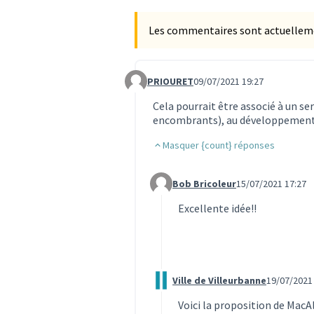
Les commentaires sont actuellement
PRIOURET
09/07/2021 19:27
Commentaire 516
Cela pourrait être associé à un se
encombrants), au développement 
Masquer {count} réponses
Bob Bricoleur
15/07/2021 17:27
Commentaire 621 (réponse au co
Excellente idée!!
Ville de Villeurbanne
19/07/2021
Commentaire 721 (réponse au co
Voici la proposition de MacAl