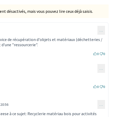
 désactivés, mais vous pouvez lire ceux déjà saisis.
…
rvice de récupération d'objets et matériaux (déchetteries /
d'une "ressourcerie".
0
0
…
mmentaire 516)
0
0
 20:56
…
mmentaire 516)
eese à ce sujet:
Recyclerie matériau bois pour activités