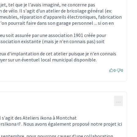
ojet, tel que je l'avais imaginé, ne concerne pas
de vélo. Il s'agit d'un atelier de bricolage général (ex:
meubles, réparation d'appareils électroniques, fabrication
u'on pourrait faire dans son garage personnel ... si on en
lieu soit assurée par une association 1901 créée pour
ssociation existante (mais je n'en connais pas) soit
ieux d'implantation de cet atelier puisque je n'en connais
uyer sur un éventuel local municipal disponible.
0
0
…
il s'agit des Ateliers ikona à Montchat
ersIkona
. Nous avons également proposé notre projet ici
(Lien externe)
 septembre, nous pourrons causer d'une collaboration