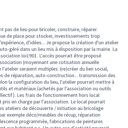
t pas de lieu pour bricoler, construire, réparer.
ue de place pour stocker, investissements trop
xpérience, d'idées... Je propose la création d'un atelier
to-géré dans un lieu mis à disposition par la mairie. La
ssociation loi1901. L'accès pourrait être proposé
ssociation (moyennant une cotisation annuelle
l'atelier seraient multiples: (re)créer du lien social,
les de réparation, auto-construction... transmission des
lon la configuration du lieu, l'atelier pourrait mettre à
tils et matériaux (achetés par l'association ou outils
llectif). Les frais de fonctionnement hors local
nt pris en charge par l'association. Le local pourrait
s ateliers de découverte / initiation au bricolage
par exemple déco/meubles de récup, réparation
solescence programmée, fabrications de peintures
nt aux habitant.e.s. Un autre axe d'activité pourrait