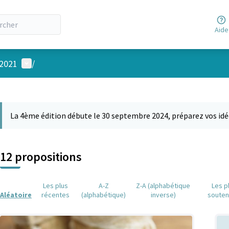
Aide
Menu utilisateur
 2021
/
 la carte
 suivant est une carte qui présente les éléments de cette page comm
La 4ème édition débute le 30 septembre 2024, préparez vos idé
12 propositions
Les plus
A-Z
Z-A (alphabétique
Les p
Aléatoire
récentes
(alphabétique)
inverse)
soute