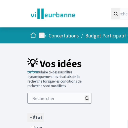
Accueil
Menu principal
/
Concertations
/
Budget Participatif
Passer
L'élément
💡 Vos idées
Le formulaire ci-dessous filtre
dynamiquement les résultats de la
recherche lorsque les conditions de
recherche sont modifiées.
État