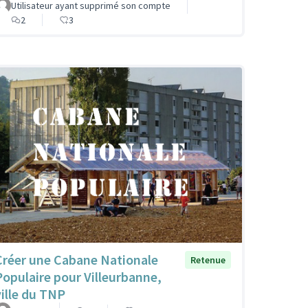
Utilisateur ayant supprimé son compte
2
3
Créer une Cabane Nationale
Retenue
Populaire pour Villeurbanne,
ville du TNP