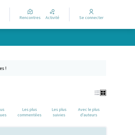
Rencontres
Activité
Se connecter
e des points de carte. L'élément peut être utilisé avec un lecteur
es !
lus
Les plus
Les plus
Avec le plus
nues
commentées
suivies
d'auteurs