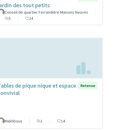
jardin des tout petits
Conseil de quartier Ferrandière Maisons Neuves
5
24
Tables de pique nique et espace
Retenue
convivial
Makhbous
1
14