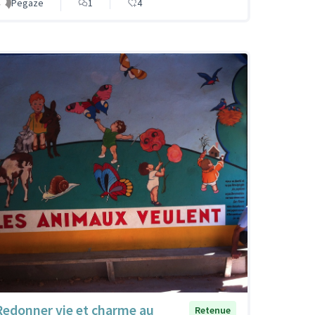
Pegaze
1
4
Redonner vie et charme au
Retenue