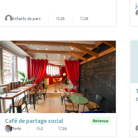
Enfants du parc
25
25
Café de partage social
Retenue
Terki
2
16