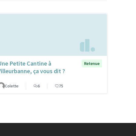
Une Petite Cantine à
Retenue
Villeurbanne, ça vous dit ?
Colette
6
75