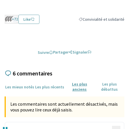
+72
Like
Convivialité et solidarité
Filtrer les résultats de la caté
Partager
Signaler
Suivre
6 commentaires
Les plus
Les plus
Les mieux notés
Les plus récents
anciens
débattus
Les commentaires sont actuellement désactivés, mais
vous pouvez lire ceux déjà saisis.