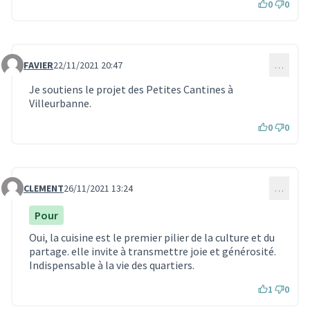
0
0
FAVIER
22/11/2021 20:47
…
Commentaire 1200
Je soutiens le projet des Petites Cantines à
Villeurbanne.
0
0
CLEMENT
26/11/2021 13:24
…
Commentaire 1228
Pour
Oui, la cuisine est le premier pilier de la culture et du
partage. elle invite à transmettre joie et générosité.
Indispensable à la vie des quartiers.
1
0