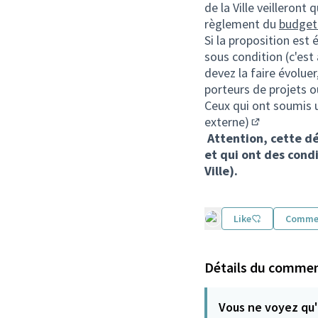
de la Ville veilleront 
règlement du
budget 
Si la proposition est 
sous condition (c'est
devez la faire évolue
porteurs de projets o
Ceux qui ont soumis u
externe)
(Lien externe
Attention, cette dé
et qui ont des condi
Ville).
Like
Comme
Détails du commen
Vous ne voyez qu