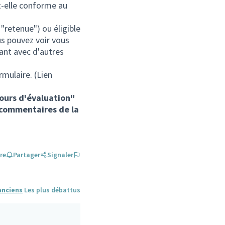
est-elle conforme au
 "retenue") ou éligible
us pouvez voir vous
iant avec d'autres
rmulaire. (Lien
cours d'évaluation"
s commentaires de la
re
Partager
Signaler
anciens
Les plus débattus