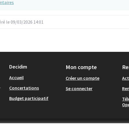
ntaires
é le 09/03/2026 14:01
Decidim
Mon compte
Re
Accueil
Créer un compte
Act
.
Concertations
Se connecter
Re
Budget participatif
Tél
Op