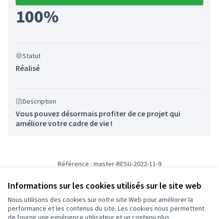
100%
Statut
Réalisé
Description
Vous pouvez désormais profiter de ce projet qui
améliore votre cadre de vie !
Référence : master-RESU-2022-11-9
Numéro de version 2
(sur 2)
voir les autres versions
Informations sur les cookies utilisés sur le site web
Nous utilisons des cookies sur notre site Web pour améliorer la
Conditions d'utilisation
performance et les contenus du site. Les cookies nous permettent
Paramètres des cookies
de fournir une expérience utilisateur et un contenu plus
Participez Villeurbanne sur X
Participez Villeurbanne sur Facebook
Participez Villeurbanne sur Instagram
Participez Villeurbanne sur YouTube