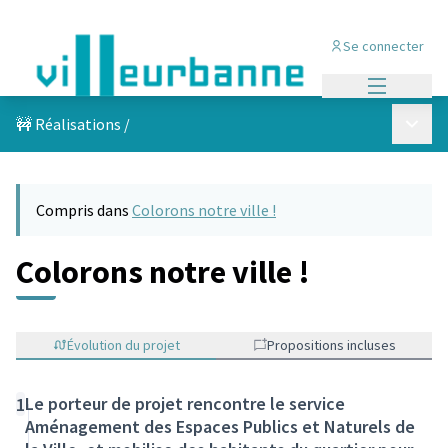
Se connecter
Menu princi
Menu p
🚧 Réalisations
/
Compris dans
Colorons notre ville !
Colorons notre ville !
Évolution du projet
Propositions incluses
Le porteur de projet rencontre le service
1
Aménagement des Espaces Publics et Naturels de