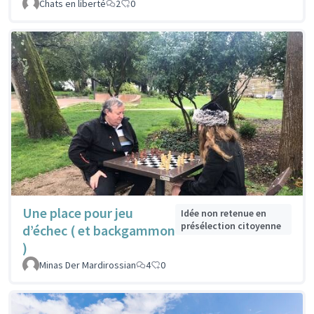
Chats en liberté
2
0
Une place pour jeu
Idée non retenue en
présélection citoyenne
d’échec ( et backgammon
)
Minas Der Mardirossian
4
0