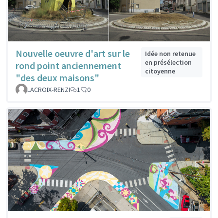
Nouvelle oeuvre d'art sur le
Idée non retenue
en présélection
rond point anciennement
citoyenne
"des deux maisons"
LACROIX-RENZI
1
0