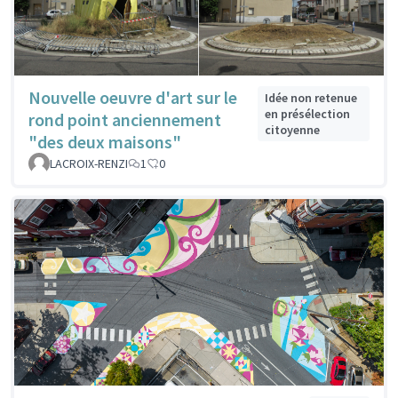
Nouvelle oeuvre d'art sur le
Idée non retenue
en présélection
rond point anciennement
citoyenne
"des deux maisons"
LACROIX-RENZI
1
0