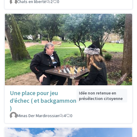
Chats en liberté
2
0
Une place pour jeu
Idée non retenue en
présélection citoyenne
d’échec ( et backgammon
)
Minas Der Mardirossian
4
0