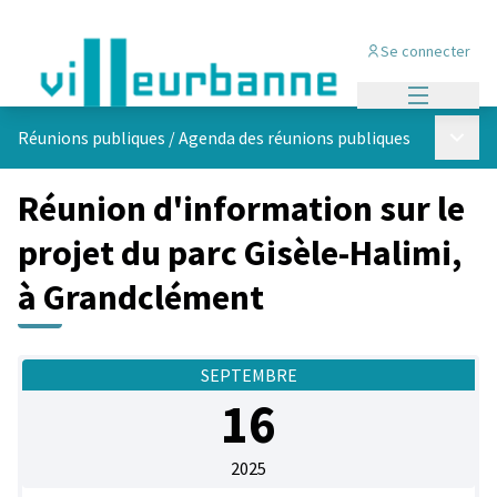
Se connecter
Menu princi
Menu p
Réunions publiques
/
Agenda des réunions publiques
Réunion d'information sur le
projet du parc Gisèle-Halimi,
à Grandclément
SEPTEMBRE
16
2025