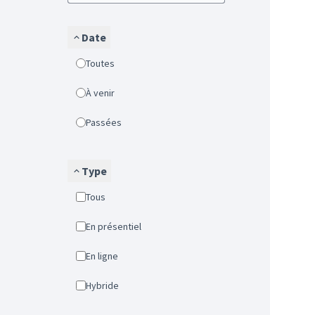
Date
Toutes
À venir
Passées
Type
Tous
En présentiel
En ligne
Hybride