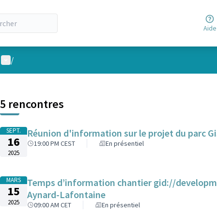
Aide
Menu utilisateur
/
 la carte
 suivant est une carte qui présente les éléments de cette page comm
5 rencontres
SEPT.
16
19:00 PM CEST
En présentiel
2025
MARS
Temps d’information chantier gid://develop
15
Aynard-Lafontaine
2025
09:00 AM CET
En présentiel