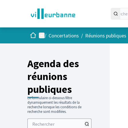
Accueil
Menu principal
/
Concertations
/
Réunions publiques
Passer
L'élément
+
−
Agenda des
réunions
publiques
Le formulaire ci-dessous filtre
dynamiquement les résultats de la
recherche lorsque les conditions de
recherche sont modifiées.