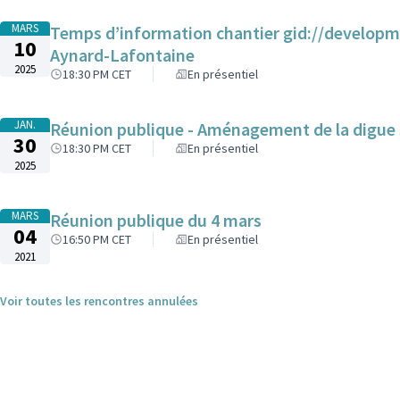
MARS
Temps d’information chantier gid://develop
10
Aynard-Lafontaine
2025
18:30 PM CET
En présentiel
JAN.
Réunion publique - Aménagement de la digue 
30
18:30 PM CET
En présentiel
2025
MARS
Réunion publique du 4 mars
04
16:50 PM CET
En présentiel
2021
Voir toutes les rencontres annulées