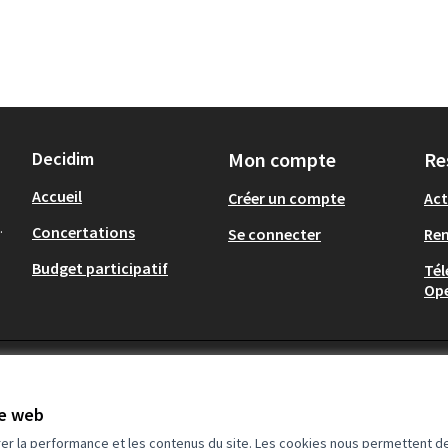
Decidim
Mon compte
Re
Accueil
Créer un compte
Act
.
Concertations
Se connecter
Re
Budget participatif
Tél
Op
te web
rer la performance et les contenus du site. Les cookies nous permettent de