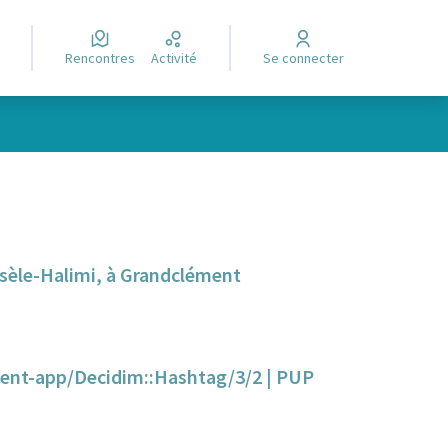
Rencontres
Activité
Se connecter
Leaflet
|
©
OpenStreetMap
contributors
e des points de carte. L'élément peut être utilisé avec un lecteur
Réunion d'information sur le projet du parc Gisèle-Halimi, à Grandclément
ment-app/Decidim::Hashtag/3/2 | PUP