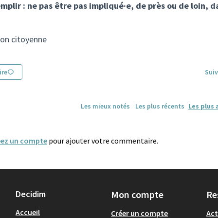
(Lien externe)
mplir : ne pas être pas impliqué·e, de près ou de loin, d
ion citoyenne
re
Suiv
Les mieux notés
Les plus récents
Les plus 
éez un compte
pour ajouter votre commentaire.
Decidim
Mon compte
Re
Accueil
Créer un compte
Act