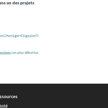
ans un des projets
re
Partager
Signaler
anciens
Les plus débattus
ssources
ivité