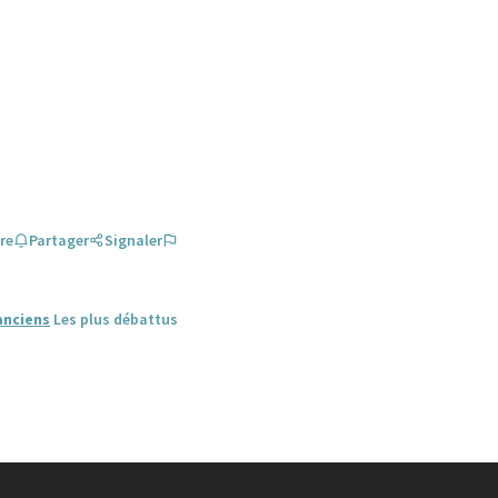
re
Partager
Signaler
anciens
Les plus débattus