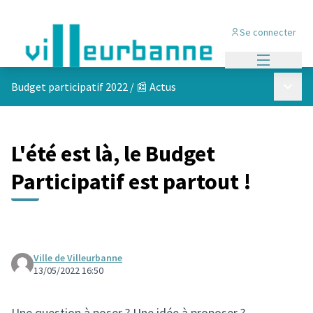
Se connecter
Menu princi
Menu p
Budget participatif 2022
/
📰 Actus
L'été est là, le Budget
Participatif est partout !
Ville de Villeurbanne
13/05/2022 16:50
Une question à poser ? Une idée à proposer ?