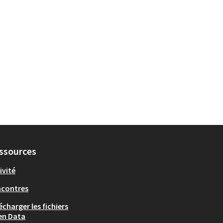
ssources
ivité
ncontres
écharger les fichiers
en Data