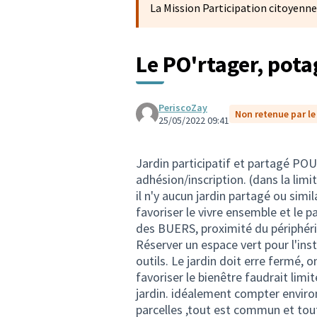
La Mission Participation citoyenne
Le PO'rtager, pota
PeriscoZay
Non retenue par le 
25/05/2022 09:41
Jardin participatif et partagé PO
adhésion/inscription. (dans la lim
il n'y aucun jardin partagé ou sim
favoriser le vivre ensemble et le p
des BUERS, proximité du périphéri
Réserver un espace vert pour l'ins
outils. Le jardin doit erre fermé, 
favoriser le bienêtre faudrait limit
jardin. idéalement compter environ
parcelles ,tout est commun et tou