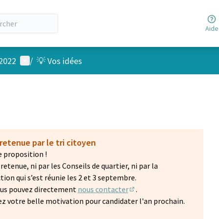
Aide
Menu utilisateur
 2022
/
💡 Vos idées
retenue par le tri citoyen
 proposition !
etenue, ni par les Conseils de quartier, ni par la
on qui s’est réunie les 2 et 3 septembre.
vous pouvez directement
nous contacter
.
(S'ouvre dans un nouvel on
z votre belle motivation pour candidater l'an prochain.