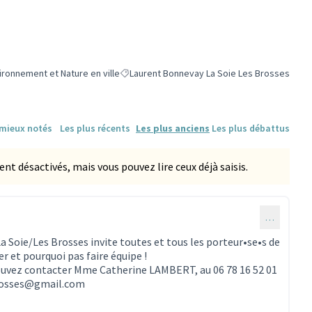
ironnement et Nature en ville
Laurent Bonnevay La Soie Les Brosses
r les résultats de la catégorie : Environnement et Nature en ville
Filtrer les résultats pour le secteur : Lauren
 mieux notés
Les plus récents
Les plus anciens
Les plus débattus
 désactivés, mais vous pouvez lire ceux déjà saisis.
…
a Soie/Les Brosses invite toutes et tous les porteur•se•s de
er et pourquoi pas faire équipe !
ouvez contacter Mme Catherine LAMBERT, au 06 78 16 52 01
brosses@gmail.com