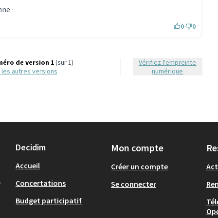
anne
0
0
éro de version 1
(sur 1)
Vérifiez l'empreinte
ir les autres versions
numérique
Decidim
Mon compte
Re
Accueil
Créer un compte
Act
.
Concertations
Se connecter
Re
Budget participatif
Tél
Op