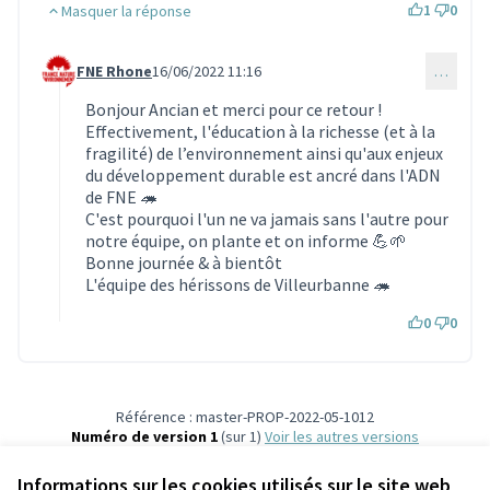
1
0
Masquer la réponse
FNE Rhone
16/06/2022 11:16
…
Commentaire 1798 (réponse au commentaire 1788)
Bonjour Ancian et merci pour ce retour !
Effectivement, l'éducation à la richesse (et à la
fragilité) de l’environnement ainsi qu'aux enjeux
du développement durable est ancré dans l'ADN
de FNE 🦔
C'est pourquoi l'un ne va jamais sans l'autre pour
notre équipe, on plante et on informe 💪🌱
Bonne journée & à bientôt
L'équipe des hérissons de Villeurbanne 🦔
0
0
Référence : master-PROP-2022-05-1012
Numéro de version 1
(sur 1)
voir les autres versions
Vérifiez l'empreinte numérique
Informations sur les cookies utilisés sur le site web