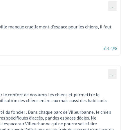
…
ille manque cruellement d’espace pour les chiens, il faut
1
0
…
r le confort de nos amis les chiens et permettre la
ilisation des chiens entre eux mais aussi des habitants
reté du foncier . Dans chaque parc de Villeurbanne, le chien
res spécifiques d’accès, par des espaces dédiés. Ne
ul espace sur Villeurbanne qui ne pourra satisfaire
ême avoir l’effet inverse vis à vis de ceux qui n’ont pas de