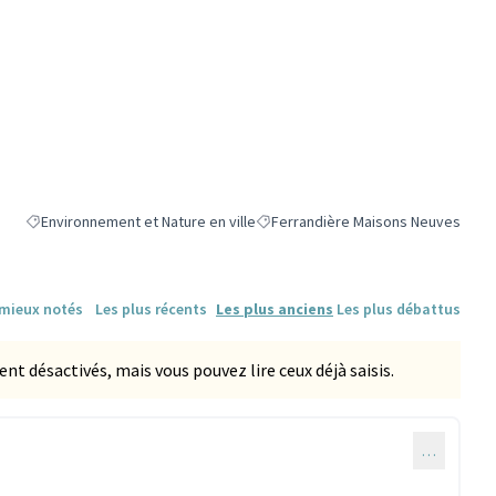
Environnement et Nature en ville
Ferrandière Maisons Neuves
Filtrer les résultats de la catégorie : Environnement et Nature en ville
Filtrer les résultats pour le secteu
 mieux notés
Les plus récents
Les plus anciens
Les plus débattus
 désactivés, mais vous pouvez lire ceux déjà saisis.
…