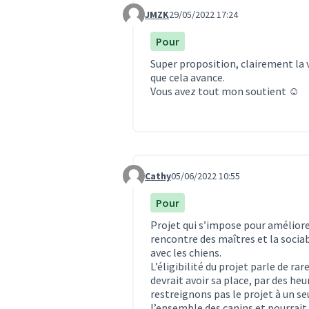
JMZK
29/05/2022 17:24
Commentaire 1591
Pour
Super proposition, clairement la v
que cela avance.
Vous avez tout mon soutient ☺️
Cathy
05/06/2022 10:55
Commentaire 1634
Pour
Projet qui s’impose pour améliore
rencontre des maîtres et la sociab
avec les chiens.
L’éligibilité du projet parle de ra
devrait avoir sa place, par des heu
restreignons pas le projet à un se
l’ensemble des canins et pourrait m