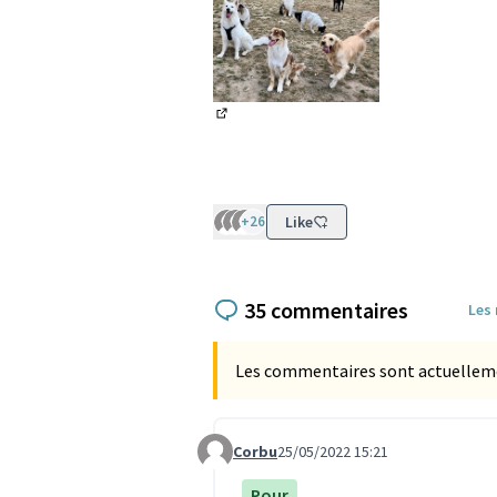
(Lien externe)
+26
Like
35 commentaires
Les
Les commentaires sont actuellement
Corbu
25/05/2022 15:21
Commentaire 1565
Pour