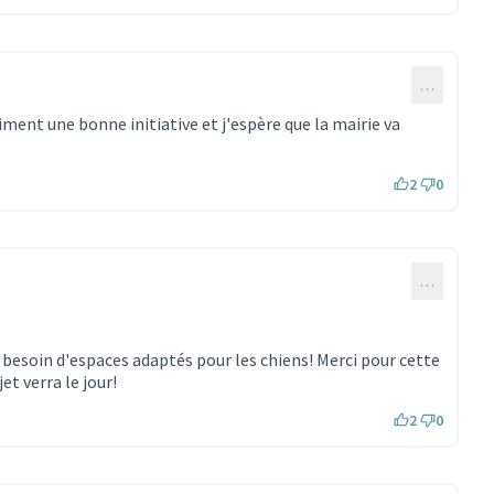
…
aiment une bonne initiative et j'espère que la mairie va
2
0
…
 besoin d'espaces adaptés pour les chiens! Merci pour cette
et verra le jour!
2
0