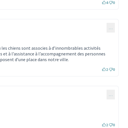
4
0
…
où les chiens sont associes à d’innombrables activités
s et à l’assistance à l’accompagnement des personnes
sposent d’une place dans notre ville.
2
0
…
2
0