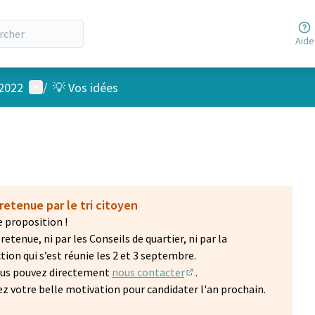
Aide
Menu utilisateur
 2022
/
💡 Vos idées
retenue par le tri citoyen
 proposition !
etenue, ni par les Conseils de quartier, ni par la
on qui s’est réunie les 2 et 3 septembre.
vous pouvez directement
nous contacter
.
(S'ouvre dans un nouvel on
z votre belle motivation pour candidater l'an prochain.