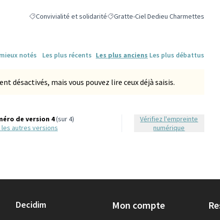
Convivialité et solidarité
Gratte-Ciel Dedieu Charmettes
Filtrer les résultats de la catégorie : Convivialité et solidarité
Filtrer les résultats pour le secteur :
 mieux notés
Les plus récents
Les plus anciens
Les plus débattus
 désactivés, mais vous pouvez lire ceux déjà saisis.
éro de version 4
(sur 4)
Vérifiez l'empreinte
ir les autres versions
numérique
Decidim
Mon compte
Re