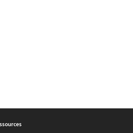
 Gratte-Ciel Dedieu Charmettes
ssources