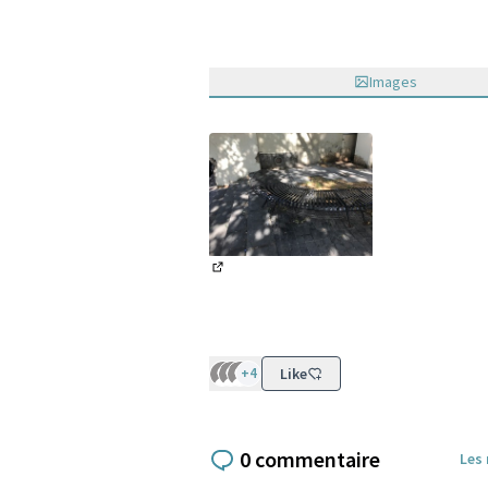
Images
(Lien externe)
+4
Like
0 commentaire
Les