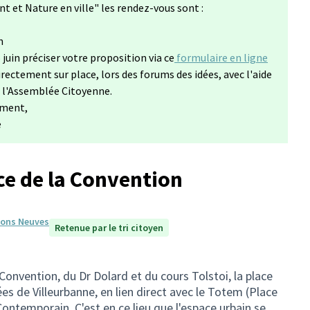
(S'ouvre dans un nouvel onglet)
 et Nature en ville" les rendez-vous sont :
h
 juin préciser votre proposition via ce
formulaire en ligne
irectement sur place, lors des forums des idées, avec l'aide
e l'Assemblée Citoyenne.
ement,
e
ce de la Convention
isons Neuves
Retenue par le tri citoyen
Convention, du Dr Dolard et du cours Tolstoi, la place
es de Villeurbanne, en lien direct avec le Totem (Place
Contemporain. C'est en ce lieu que l'espace urbain se