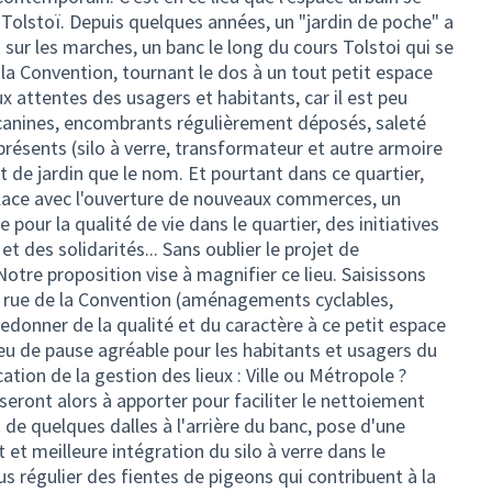
s Tolstoï. Depuis quelques années, un "jardin de poche" a
t sur les marches, un banc le long du cours Tolstoi qui se
 la Convention, tournant le dos à un tout petit espace
x attentes des usagers et habitants, car il est peu
 canines, encombrants régulièrement déposés, saleté
présents (silo à verre, transformateur et autre armoire
 de jardin que le nom. Et pourtant dans ce quartier,
lace avec l'ouverture de nouveaux commerces, un
e pour la qualité de vie dans le quartier, des initiatives
 et des solidarités... Sans oublier le projet de
otre proposition vise à magnifier ce lieu. Saisissons
x rue de la Convention (aménagements cyclables,
redonner de la qualité et du caractère à ce petit espace
ieu de pause agréable pour les habitants et usagers du
cation de la gestion des lieux : Ville ou Métropole ?
eront alors à apporter pour faciliter le nettoiement
t de quelques dalles à l'arrière du banc, pose d'une
et meilleure intégration du silo à verre dans le
s régulier des fientes de pigeons qui contribuent à la