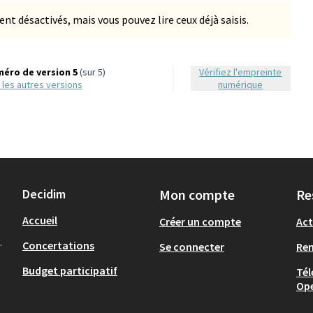
 désactivés, mais vous pouvez lire ceux déjà saisis.
éro de version 5
(sur 5)
Vérifiez l'empreinte
ir les autres versions
numérique
Decidim
Mon compte
Re
Accueil
Créer un compte
Act
.
Concertations
Se connecter
Re
Budget participatif
Tél
Op