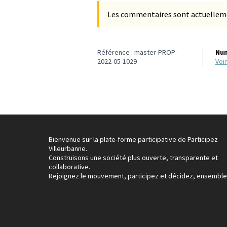
Les commentaires sont actuellement
Référence : master-PROP-
Num
2022-05-1029
vo
Bienvenue sur la plate-forme participative de Participez
Villeurbanne.
Construisons une société plus ouverte, transparente et
collaborative.
Rejoignez le mouvement, participez et décidez, ensemble