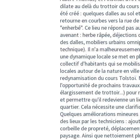
dilate au delà du trottoir du cour
été créé : quelques dalles au sol e
retourne en courbes vers la rue de
"enherbé". Ce lieu ne répond pas au
avenant : herbe râpée, déjections
des dalles, mobiliers urbains omni
technique). Il n'a malheureusement
une dynamique locale se met en p
collectif d'habitants qui se mobilis
locales autour de la nature en ville
redynamisation du cours Tolstoï. N
l'opportunité de prochains travau
élargissement de trottoir...) pour 
et permettre qu'il redevienne un l
quartier. Cela nécessite une clarifi
Quelques améliorations mineures s
des lieux par les techniciens : ajou
corbeille de propreté, déplacement 
paysage. Ainsi que nettoiement plu