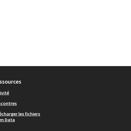
ssources
ivité
ncontres
écharger les fichiers
en Data