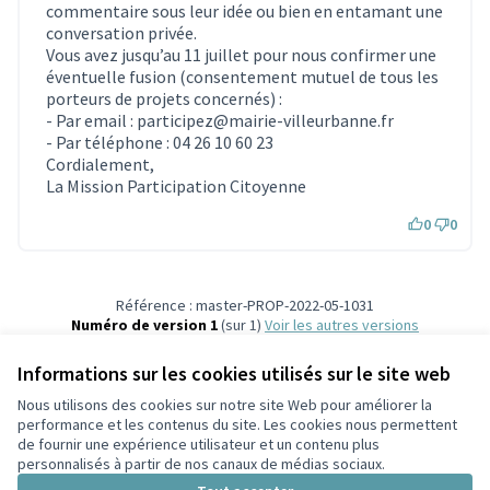
commentaire sous leur idée ou bien en entamant une
conversation privée.
Vous avez jusqu’au 11 juillet pour nous confirmer une
éventuelle fusion (consentement mutuel de tous les
porteurs de projets concernés) :
- Par email : participez@mairie-villeurbanne.fr
- Par téléphone : 04 26 10 60 23
Cordialement,
La Mission Participation Citoyenne
0
0
Référence : master-PROP-2022-05-1031
Numéro de version 1
(sur 1)
voir les autres versions
Vérifiez l'empreinte numérique
Informations sur les cookies utilisés sur le site web
Nous utilisons des cookies sur notre site Web pour améliorer la
Conditions d'utilisation
performance et les contenus du site. Les cookies nous permettent
Paramètres des cookies
de fournir une expérience utilisateur et un contenu plus
Participez Villeurbanne sur X
Participez Villeurbanne sur Facebook
Participez Villeurbanne sur Instagram
Participez Villeurbanne sur YouTube
personnalisés à partir de nos canaux de médias sociaux.
(Lien externe)
(Lien externe)
(Lien externe)
(Lien externe)