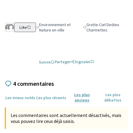
Environnement et
Gratte-Ciel Dedieu
Like
Filtrer les résultats de la catégorie : Environnement et 
Filtrer les résultats pour l
Nature en ville
Charmettes
Partager
Signaler
Suivre
4 commentaires
Les plus
Les plus
Les mieux notés
Les plus récents
anciens
débattus
Les commentaires sont actuellement désactivés, mais
vous pouvez lire ceux déjà saisis.