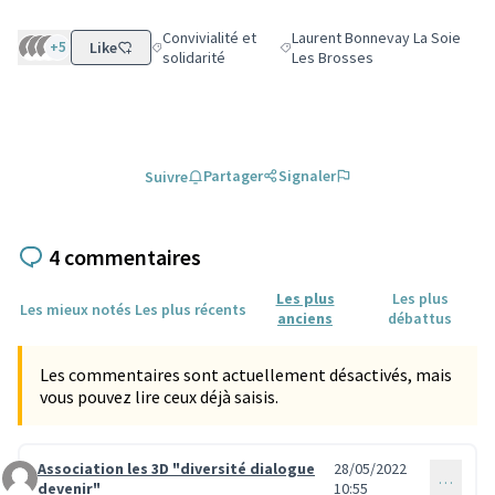
Convivialité et
Laurent Bonnevay La Soie
+5
Like
Filtrer les résultats de la catégorie : Convivialité et 
Filtrer les résultats pour le sec
solidarité
Les Brosses
Partager
Signaler
Suivre
4 commentaires
Les plus
Les plus
Les mieux notés
Les plus récents
anciens
débattus
Les commentaires sont actuellement désactivés, mais
vous pouvez lire ceux déjà saisis.
Association les 3D "diversité dialogue
28/05/2022
…
Commentaire 1584
devenir"
10:55