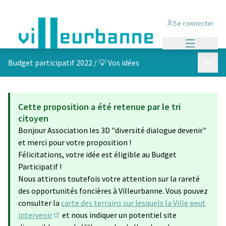
Se connecter
Menu princi
Menu p
Budget participatif 2022
/
💡 Vos idées
Cette proposition a été retenue par le tri
citoyen
Bonjour Association les 3D "diversité dialogue devenir"
et merci pour votre proposition !
Félicitations, votre idée est éligible au Budget
Participatif !
Nous attirons toutefois votre attention sur la rareté
des opportunités foncières à Villeurbanne. Vous pouvez
consulter la
carte des terrains sur lesquels la Ville peut
intervenir
et nous indiquer un potentiel site
(S'ouvre dans un nouvel onglet)