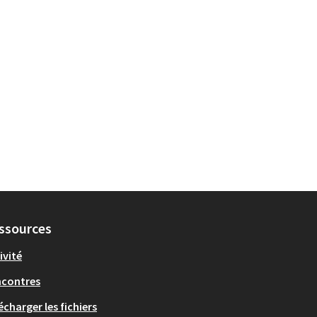
ssources
ivité
ncontres
écharger les fichiers