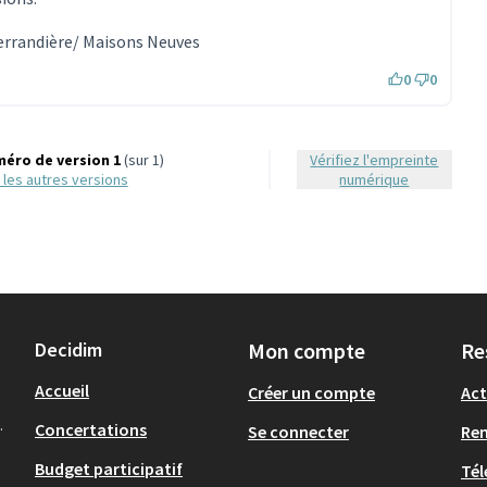
Ferrandière/ Maisons Neuves
0
0
éro de version 1
(sur 1)
Vérifiez l'empreinte
ir les autres versions
numérique
Decidim
Mon compte
Re
Accueil
Créer un compte
Act
.
Concertations
Se connecter
Re
Budget participatif
Tél