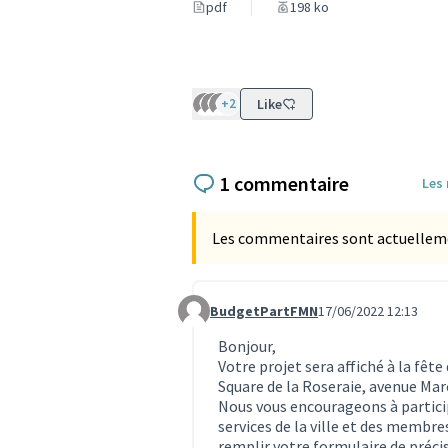
(Lien
pdf
198 ko
+2
Like
1 commentaire
Les
Les commentaires sont actuellement
BudgetPartFMN
17/06/2022 12:13
Commentaire 1819
Bonjour,
Votre projet sera affiché à la fêt
Square de la Roseraie, avenue Marc
Nous vous encourageons à particip
services de la ville et des membre
remplir votre formulaire de préci