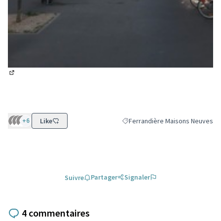
(Lien externe)
+6
Like
Ferrandière Maisons Neuves
Filtrer les résultats pour le sect
Partager
Signaler
Suivre
4 commentaires