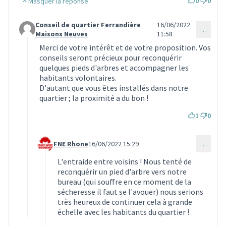
0
0
Masquer la réponse
Conseil de quartier Ferrandière
16/06/2022
…
Commentaire 1807 (réponse au commentaire 1805)
Maisons Neuves
11:58
Merci de votre intérêt et de votre proposition. Vos
conseils seront précieux pour reconquérir
quelques pieds d'arbres et accompagner les
habitants volontaires.
D'autant que vous êtes installés dans notre
quartier ; la proximité a du bon !
1
0
FNE Rhone
16/06/2022 15:29
…
Commentaire 1808 (réponse au commentaire 1807)
L'entraide entre voisins ! Nous tenté de
reconquérir un pied d'arbre vers notre
bureau (qui souffre en ce moment de la
sécheresse il faut se l'avouer) nous serions
très heureux de continuer cela à grande
échelle avec les habitants du quartier !