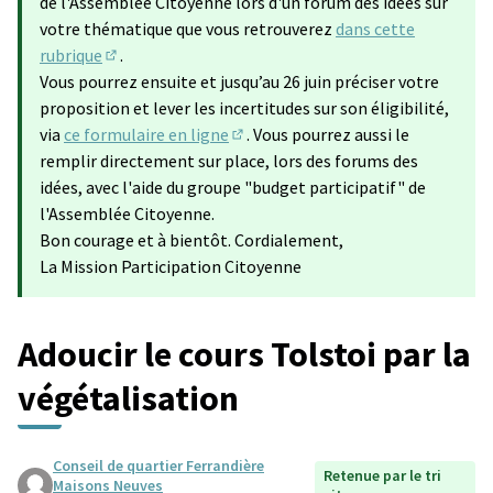
de l'Assemblée Citoyenne lors d'un forum des idées sur
votre thématique que vous retrouverez
dans cette
rubrique
.
(S'ouvre dans un nouvel onglet)
Vous pourrez ensuite et jusqu’au 26 juin préciser votre
proposition et lever les incertitudes sur son éligibilité,
via
ce formulaire en ligne
. Vous pourrez aussi le
(Lien externe)
remplir directement sur place, lors des forums des
idées, avec l'aide du groupe "budget participatif" de
l'Assemblée Citoyenne.
Bon courage et à bientôt. Cordialement,
La Mission Participation Citoyenne
Adoucir le cours Tolstoi par la
végétalisation
Conseil de quartier Ferrandière
Retenue par le tri
Maisons Neuves