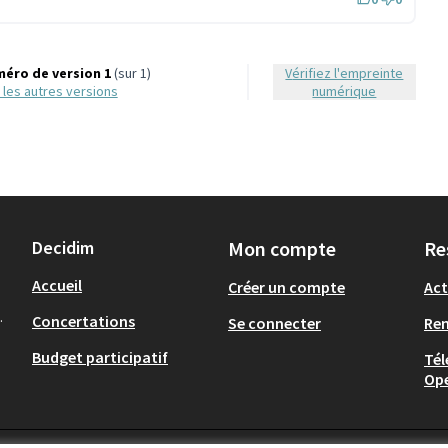
éro de version 1
(sur 1)
Vérifiez l'empreinte
ir les autres versions
numérique
Decidim
Mon compte
Re
Accueil
Créer un compte
Act
.
Concertations
Se connecter
Re
Budget participatif
Tél
Op