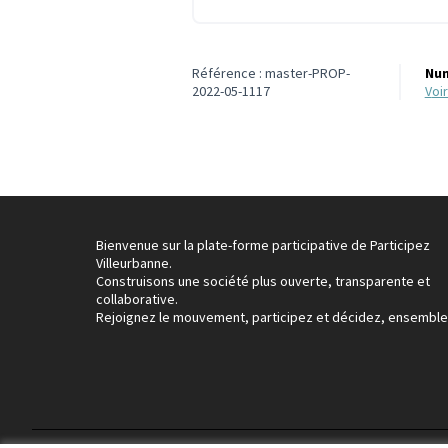
Référence : master-PROP-
Num
2022-05-1117
vo
Bienvenue sur la plate-forme participative de Participez
Villeurbanne.
Construisons une société plus ouverte, transparente et
collaborative.
Rejoignez le mouvement, participez et décidez, ensemble