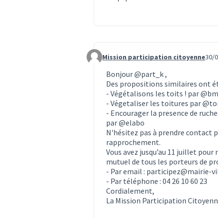
Mission participation citoyenne
30/0
Commentaire 1948
Bonjour
@part_k
,
Des propositions similaires ont été
-
Végétalisons les toits !
par
@bm
-
Végetaliser les toitures
par
@to
-
Encourager la presence de ruches
par
@elabo
N'hésitez pas à prendre contact p
rapprochement.
Vous avez jusqu’au 11 juillet pou
mutuel de tous les porteurs de pro
- Par email : participez@mairie-v
- Par téléphone : 04 26 10 60 23
Cordialement,
La Mission Participation Citoyen