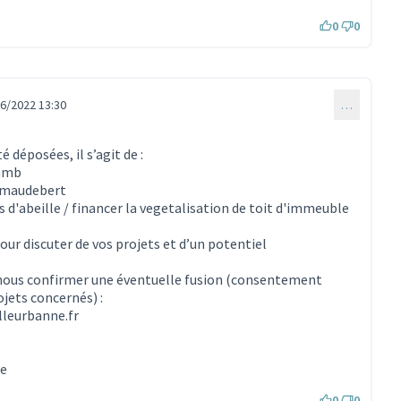
0
0
6/2022 13:30
…
 déposées, il s’agit de :
mb
maudebert
 d'abeille / financer la vegetalisation de toit d'immeuble
our discuter de vos projets et d’un potentiel
r nous confirmer une éventuelle fusion (consentement
jets concernés) :
illeurbanne.fr
ne
0
0