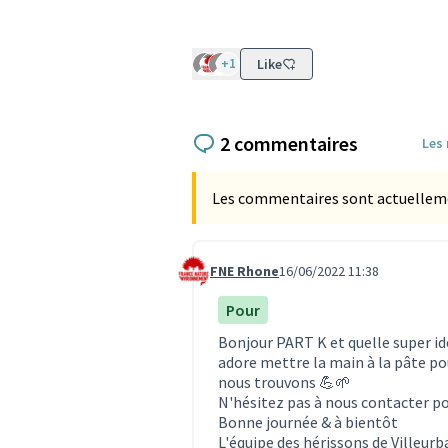
+1
Like
2 commentaires
Les
Les commentaires sont actuellement
FNE Rhone
16/06/2022 11:38
Commentaire 1806
Pour
Bonjour PART K et quelle super id
adore mettre la main à la pâte po
nous trouvons 💪🌱
N'hésitez pas à nous contacter pou
Bonne journée & à bientôt
L'équipe des hérissons de Villeur