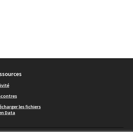
ssources
ivité
ncontres
écharger les fichiers
en Data