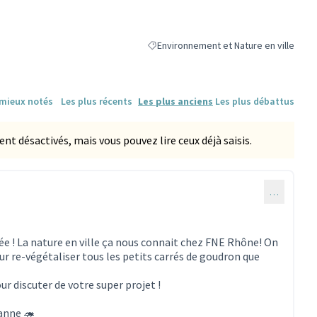
Environnement et Nature en ville
Filtrer les résultats de la catégorie : En
 mieux notés
Les plus récents
Les plus anciens
Les plus débattus
 désactivés, mais vous pouvez lire ceux déjà saisis.
…
ée ! La nature en ville ça nous connait chez FNE Rhône! On
ur re-végétaliser tous les petits carrés de goudron que
r discuter de votre super projet !
banne 🦔