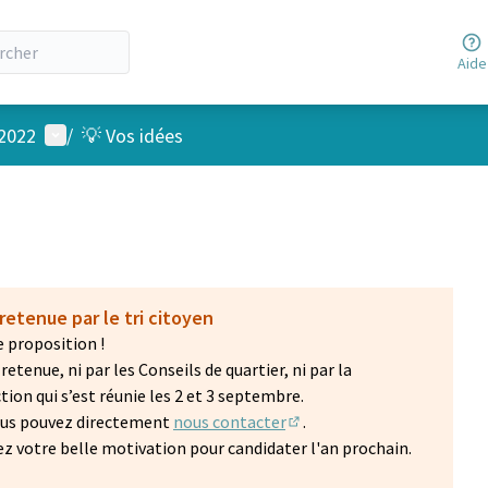
Aide
Menu utilisateur
 2022
/
💡 Vos idées
retenue par le tri citoyen
 proposition !
etenue, ni par les Conseils de quartier, ni par la
on qui s’est réunie les 2 et 3 septembre.
vous pouvez directement
nous contacter
.
(S'ouvre dans un nouvel on
z votre belle motivation pour candidater l'an prochain.