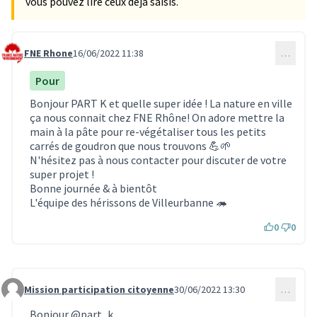
vous pouvez lire ceux déjà saisis.
FNE Rhone
16/06/2022 11:38
…
Commentaire 1806
Pour
Bonjour PART K et quelle super idée ! La nature en ville
ça nous connait chez FNE Rhône! On adore mettre la
main à la pâte pour re-végétaliser tous les petits
carrés de goudron que nous trouvons 💪🌱
N'hésitez pas à nous contacter pour discuter de votre
super projet !
Bonne journée & à bientôt
L'équipe des hérissons de Villeurbanne 🦔
0
0
Mission participation citoyenne
30/06/2022 13:30
…
Commentaire 1948
Bonjour
@part_k
,