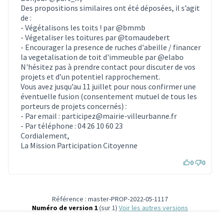
Des propositions similaires ont été déposées, il s’agit
de :
-
Végétalisons les toits !
par
@bmmb
-
Végetaliser les toitures
par
@tomaudebert
-
Encourager la presence de ruches d'abeille / financer
la vegetalisation de toit d'immeuble
par
@elabo
N'hésitez pas à prendre contact pour discuter de vos
projets et d’un potentiel rapprochement.
Vous avez jusqu’au 11 juillet pour nous confirmer une
éventuelle fusion (consentement mutuel de tous les
porteurs de projets concernés) :
- Par email : participez@mairie-villeurbanne.fr
- Par téléphone : 04 26 10 60 23
Cordialement,
La Mission Participation Citoyenne
0
0
Référence : master-PROP-2022-05-1117
Numéro de version 1
(sur 1)
voir les autres versions
Vérifiez l'empreinte numérique