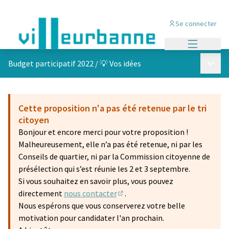
Se connecter
Menu princi
Menu p
Budget participatif 2022
/
💡 Vos idées
Cette proposition n'a pas été retenue par le tri
citoyen
Bonjour et encore merci pour votre proposition !
Malheureusement, elle n’a pas été retenue, ni par les
Conseils de quartier, ni par la Commission citoyenne de
présélection qui s’est réunie les 2 et 3 septembre.
Si vous souhaitez en savoir plus, vous pouvez
directement
nous contacter
.
(S'ouvre dans un nouvel onglet)
Nous espérons que vous conserverez votre belle
motivation pour candidater l'an prochain.