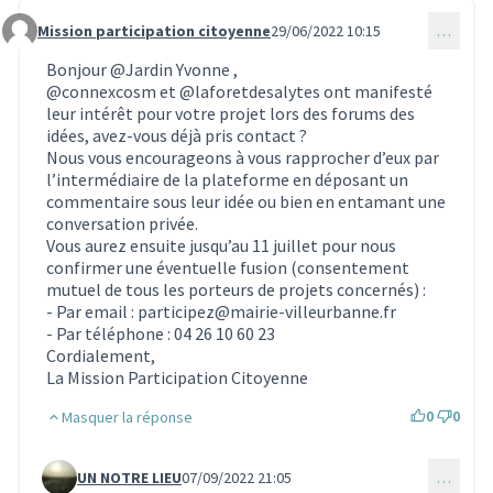
Mission participation citoyenne
29/06/2022 10:15
…
Commentaire 1931
Bonjour @Jardin Yvonne ,
@connexcosm
et
@laforetdesalytes
ont manifesté
leur intérêt pour votre projet lors des forums des
idées, avez-vous déjà pris contact ?
Nous vous encourageons à vous rapprocher d’eux par
l’intermédiaire de la plateforme en déposant un
commentaire sous leur idée ou bien en entamant une
conversation privée.
Vous aurez ensuite jusqu’au 11 juillet pour nous
confirmer une éventuelle fusion (consentement
mutuel de tous les porteurs de projets concernés) :
- Par email : participez@mairie-villeurbanne.fr
- Par téléphone : 04 26 10 60 23
Cordialement,
La Mission Participation Citoyenne
0
0
Masquer la réponse
UN NOTRE LIEU
07/09/2022 21:05
…
Commentaire 2025 (réponse au commentaire 1931)