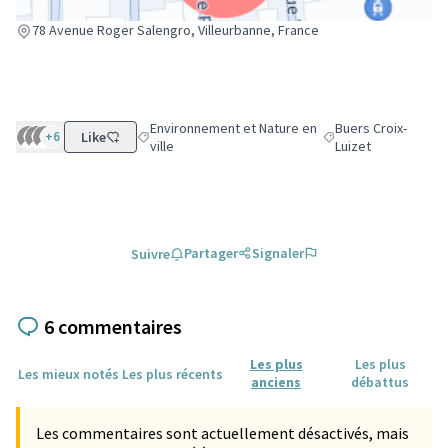
(Lien externe)
78 Avenue Roger Salengro, Villeurbanne, France
Environnement et Nature en
Buers Croix-
+6
Like
Filtrer les résultats de la catégorie : Environnement 
Filtrer les résultats 
ville
Luizet
Partager
Signaler
Suivre
6 commentaires
Les plus
Les plus
Les mieux notés
Les plus récents
anciens
débattus
Les commentaires sont actuellement désactivés, mais