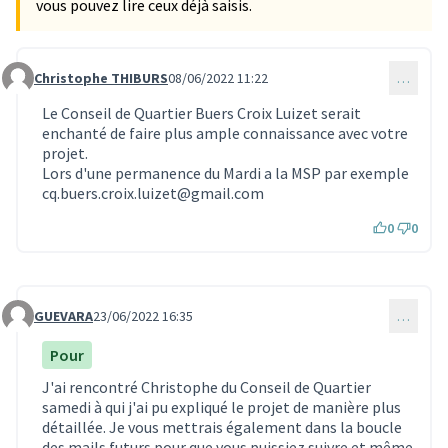
vous pouvez lire ceux déjà saisis.
Christophe THIBURS
08/06/2022 11:22
…
Commentaire 1646
Le Conseil de Quartier Buers Croix Luizet serait
enchanté de faire plus ample connaissance avec votre
projet.
Lors d'une permanence du Mardi a la MSP par exemple
cq.buers.croix.luizet@gmail.com
0
0
GUEVARA
23/06/2022 16:35
…
Commentaire 1873
Pour
J'ai rencontré Christophe du Conseil de Quartier
samedi à qui j'ai pu expliqué le projet de manière plus
détaillée. Je vous mettrais également dans la boucle
des mails futurs pour que vous puissiez suivre et même