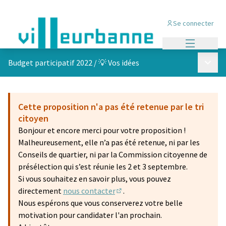
Se connecter
Menu princi
Menu p
Budget participatif 2022
/
💡 Vos idées
Cette proposition n'a pas été retenue par le tri
citoyen
Bonjour et encore merci pour votre proposition !
Malheureusement, elle n’a pas été retenue, ni par les
Conseils de quartier, ni par la Commission citoyenne de
présélection qui s’est réunie les 2 et 3 septembre.
Si vous souhaitez en savoir plus, vous pouvez
directement
nous contacter
.
(S'ouvre dans un nouvel onglet)
Nous espérons que vous conserverez votre belle
motivation pour candidater l'an prochain.