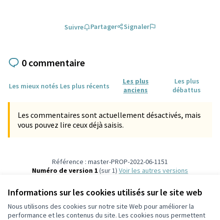
Partager
Signaler
Suivre
0 commentaire
Les plus
Les plus
Les mieux notés
Les plus récents
anciens
débattus
Les commentaires sont actuellement désactivés, mais
vous pouvez lire ceux déjà saisis.
Référence : master-PROP-2022-06-1151
Numéro de version 1
(sur 1)
voir les autres versions
Vérifiez l'empreinte numérique
Informations sur les cookies utilisés sur le site web
Nous utilisons des cookies sur notre site Web pour améliorer la
Conditions d'utilisation
performance et les contenus du site. Les cookies nous permettent
Paramètres des cookies