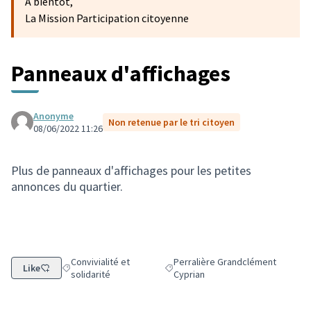
A bientôt,
La Mission Participation citoyenne
Panneaux d'affichages
Anonyme
Non retenue par le tri citoyen
08/06/2022 11:26
Plus de panneaux d'affichages pour les petites
annonces du quartier.
Convivialité et
Perralière Grandclément
Like
Filtrer les résultats de la catégorie : Convivialité et solidarit
Filtrer les résultats pour le secteu
solidarité
Cyprian