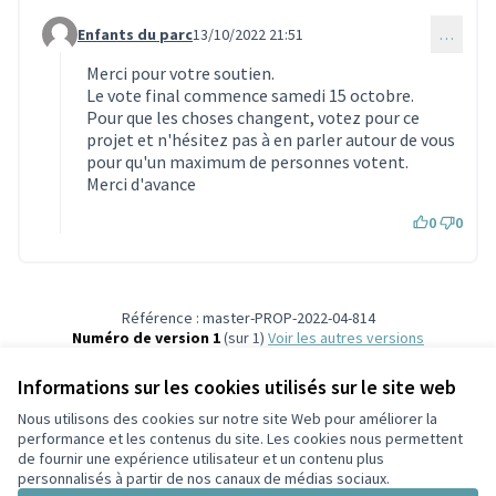
Enfants du parc
13/10/2022 21:51
…
Commentaire 2109 (réponse au commentaire 2107)
Merci pour votre soutien.
Le vote final commence samedi 15 octobre.
Pour que les choses changent, votez pour ce
projet et n'hésitez pas à en parler autour de vous
pour qu'un maximum de personnes votent.
Merci d'avance
0
0
Référence : master-PROP-2022-04-814
Numéro de version 1
(sur 1)
voir les autres versions
Vérifiez l'empreinte numérique
Informations sur les cookies utilisés sur le site web
Nous utilisons des cookies sur notre site Web pour améliorer la
Conditions d'utilisation
performance et les contenus du site. Les cookies nous permettent
Paramètres des cookies
de fournir une expérience utilisateur et un contenu plus
Participez Villeurbanne sur X
Participez Villeurbanne sur Facebook
Participez Villeurbanne sur Instagram
Participez Villeurbanne sur YouTube
personnalisés à partir de nos canaux de médias sociaux.