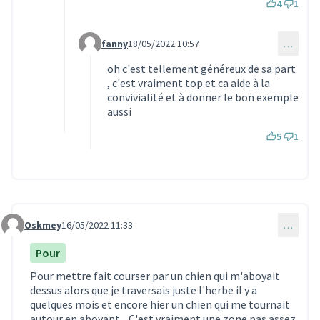
4
1
fanny
18/05/2022 10:57
…
Commentaire 1514 (réponse au commentaire 151
oh c'est tellement généreux de sa part
, c'est vraiment top et ca aide à la
convivialité et à donner le bon exemple
aussi
5
1
Oskmey
16/05/2022 11:33
…
Commentaire 1475
Pour
Pour mettre fait courser par un chien qui m'aboyait
dessus alors que je traversais juste l'herbe il y a
quelques mois et encore hier un chien qui me tournait
autour en aboyant... C'est vraiment une zone pas assez