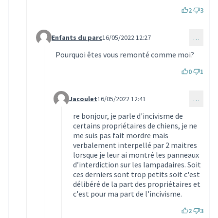
2
3
Enfants du parc
16/05/2022 12:27
…
Commentaire 1481 (réponse au commentaire 1480)
Pourquoi êtes vous remonté comme moi?
0
1
Jacoulet
16/05/2022 12:41
…
Commentaire 1482 (réponse au commentaire 148
re bonjour, je parle d'incivisme de
certains propriétaires de chiens, je ne
me suis pas fait mordre mais
verbalement interpellé par 2 maitres
lorsque je leur ai montré les panneaux
d’interdiction sur les lampadaires. Soit
ces derniers sont trop petits soit c'est
délibéré de la part des propriétaires et
c'est pour ma part de l'incivisme.
2
3