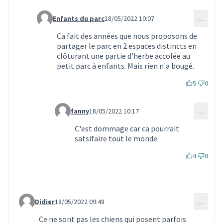
Enfants du parc
18/05/2022 10:07
…
Commentaire 1504 (réponse au commentaire 1491)
Ca fait des années que nous proposons de
partager le parc en 2 espaces distincts en
clôturant une partie d'herbe accolée au
petit parc à enfants. Mais rien n'a bougé.
5
0
fanny
18/05/2022 10:17
…
Commentaire 1506 (réponse au commentaire 150
C'est dommage car ca pourrait
satsifaire tout le monde
4
0
Didier
18/05/2022 09:48
…
Commentaire 1497 (réponse au commentaire 1454)
Ce ne sont pas les chiens qui posent parfois