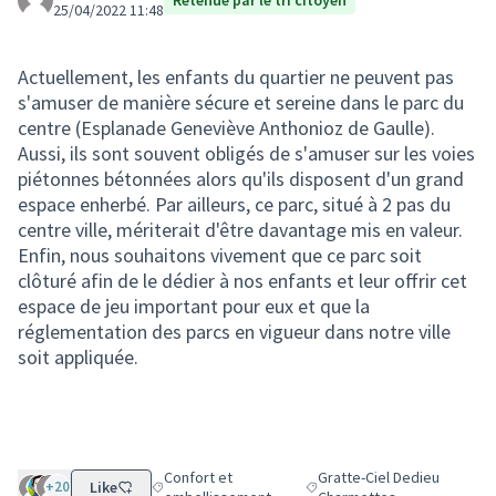
Retenue par le tri citoyen
25/04/2022 11:48
Actuellement, les enfants du quartier ne peuvent pas
s'amuser de manière sécure et sereine dans le parc du
centre (Esplanade Geneviève Anthonioz de Gaulle).
Aussi, ils sont souvent obligés de s'amuser sur les voies
piétonnes bétonnées alors qu'ils disposent d'un grand
espace enherbé. Par ailleurs, ce parc, situé à 2 pas du
centre ville, mériterait d'être davantage mis en valeur.
Enfin, nous souhaitons vivement que ce parc soit
clôturé afin de le dédier à nos enfants et leur offrir cet
espace de jeu important pour eux et que la
réglementation des parcs en vigueur dans notre ville
soit appliquée.
Confort et
Gratte-Ciel Dedieu
+20
Like
Filtrer les résultats de la catégorie : Confort et em
Filtrer les résultats pour le