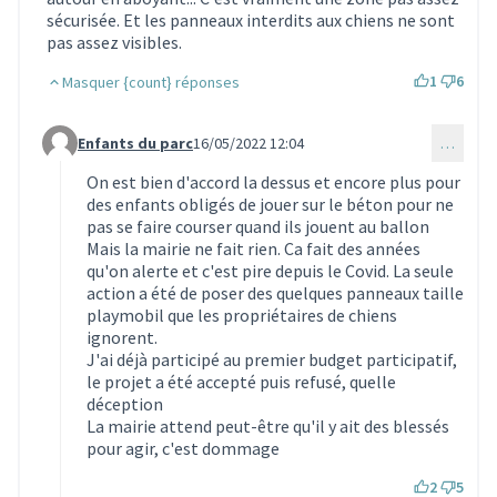
sécurisée. Et les panneaux interdits aux chiens ne sont
pas assez visibles.
1
6
Masquer {count} réponses
Enfants du parc
16/05/2022 12:04
…
Commentaire 1479 (réponse au commentaire 1475)
On est bien d'accord la dessus et encore plus pour
des enfants obligés de jouer sur le béton pour ne
pas se faire courser quand ils jouent au ballon
Mais la mairie ne fait rien. Ca fait des années
qu'on alerte et c'est pire depuis le Covid. La seule
action a été de poser des quelques panneaux taille
playmobil que les propriétaires de chiens
ignorent.
J'ai déjà participé au premier budget participatif,
le projet a été accepté puis refusé, quelle
déception
La mairie attend peut-être qu'il y ait des blessés
pour agir, c'est dommage
2
5