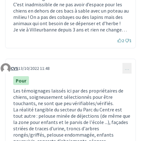
C’est inadmissible de ne pas avoir d’espace pour les
chiens en dehors de ces bacs à sable avec un poteau au
milieu ! On a pas des cobayes ou des lapins mais des
animaux qui ont besoin de se dépenser et d’herbe !
Je vie à Villeurbanne depuis 3 ans et rien ne change…
2
1
CVS
13/10/2022 11:48
…
Commentaire 2106
Pour
Les témoignages laissés ici par des propriétaires de
chiens, soigneusement sélectionnés pour être
touchants, ne sont que peu vérifiables/vérifiés.
La réalité tangible du secteur du Parc du Centre est
tout autre : pelouse minée de déjections (de même que
la zone pour enfants et le parvis de l'école ...), façades
striées de traces d'urine, troncs d'arbres
rongés/griffés, pelouse endommagée, enfants
poursuivis, concerts d'aboiements, séances