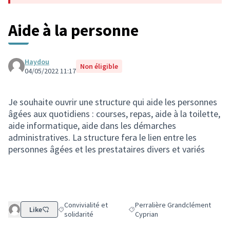
Aide à la personne
Haydou
Non éligible
04/05/2022 11:17
Je souhaite ouvrir une structure qui aide les personnes
âgées aux quotidiens : courses, repas, aide à la toilette,
aide informatique, aide dans les démarches
administratives. La structure fera le lien entre les
personnes âgées et les prestataires divers et variés
Convivialité et
Perralière Grandclément
Like
Filtrer les résultats de la catégorie : Convivialité et solid
Filtrer les résultats pour le sect
solidarité
Cyprian