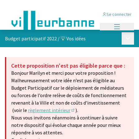
Se connecter
Menu princi
Menu p
Budget participatif 2022
/
💡 Vos idées
Cette proposition n'est pas éligible parce que :
Bonjour Marilyn et merci pour votre proposition !
Malheureusement votre idée n’est pas éligible au
Budget Participatif car le déploiement de médiateurs
ou forces de l’ordre relève de coûts de fonctionnement
revenant à la Ville et non de coûts d'investissement
(voir le
règlement intérieur
).
(S'ouvre dans un nouvel onglet)
Nous vous invitons néanmoins à continuer à suivre
notre dispositif qui évolue chaque année pour mieux
répondre à vos attentes.