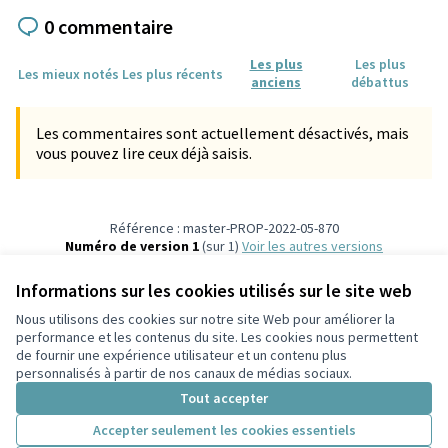
0 commentaire
Les plus
Les plus
Les mieux notés
Les plus récents
anciens
débattus
Les commentaires sont actuellement désactivés, mais
vous pouvez lire ceux déjà saisis.
Référence : master-PROP-2022-05-870
Numéro de version 1
(sur 1)
voir les autres versions
Vérifiez l'empreinte numérique
Informations sur les cookies utilisés sur le site web
Nous utilisons des cookies sur notre site Web pour améliorer la
Conditions d'utilisation
performance et les contenus du site. Les cookies nous permettent
Paramètres des cookies
de fournir une expérience utilisateur et un contenu plus
Participez Villeurbanne sur X
Participez Villeurbanne sur Facebook
Participez Villeurbanne sur Instagram
Participez Villeurbanne sur YouTube
personnalisés à partir de nos canaux de médias sociaux.
(Lien externe)
(Lien externe)
(Lien externe)
(Lien externe)
Tout accepter
Accepter seulement les cookies essentiels