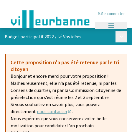
Se connecter
Menu princi
Menu p
Budget participatif 2022
/
💡 Vos idées
Cette proposition n'a pas été retenue par le tri
citoyen
Bonjour et encore merci pour votre proposition !
Malheureusement, elle n’a pas été retenue, ni par les
Conseils de quartier, ni par la Commission citoyenne de
présélection qui s’est réunie les 2 et 3 septembre.
Si vous souhaitez en savoir plus, vous pouvez
directement
nous contacter
.
(S'ouvre dans un nouvel onglet)
Nous espérons que vous conserverez votre belle
motivation pour candidater l'an prochain.