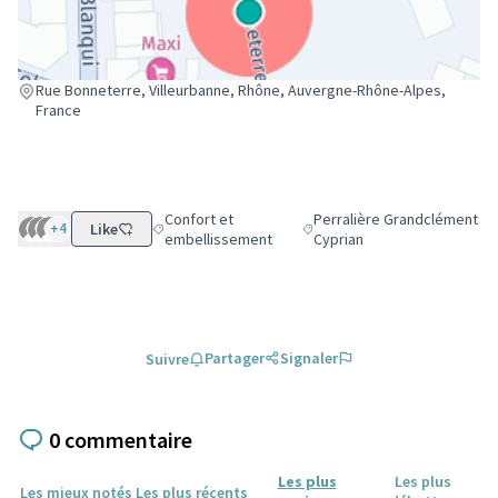
(Lien externe)
Rue Bonneterre, Villeurbanne, Rhône, Auvergne-Rhône-Alpes,
France
Confort et
Perralière Grandclément
+4
Like
Filtrer les résultats de la catégorie : Confort et em
Filtrer les résultats pour le 
embellissement
Cyprian
Partager
Signaler
Suivre
0 commentaire
Les plus
Les plus
Les mieux notés
Les plus récents