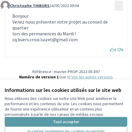
Christophe THIBURS
24/05/2022 09:04
…
Commentaire 1549
Bonjour
Venez nous présenter votre projet au conseil de
quartier
lors des permanences du Mardi !
cq.buers.croix.luizet@gmail.com
0
0
Référence : master-PROP-2022-05-897
Numéro de version 1
(sur 1)
voir les autres versions
Vérifiez l'empreinte numérique
Informations sur les cookies utilisés sur le site web
Nous utilisons des cookies sur notre site Web pour améliorer la
Conditions d'utilisation
performance et les contenus du site. Les cookies nous permettent
Paramètres des cookies
de fournir une expérience utilisateur et un contenu plus
Participez Villeurbanne sur X
Participez Villeurbanne sur Facebook
Participez Villeurbanne sur Instagram
Participez Villeurbanne sur YouTube
personnalisés à partir de nos canaux de médias sociaux.
(Lien externe)
(Lien externe)
(Lien externe)
(Lien externe)
Tout accepter
Accepter seulement les cookies essentiels