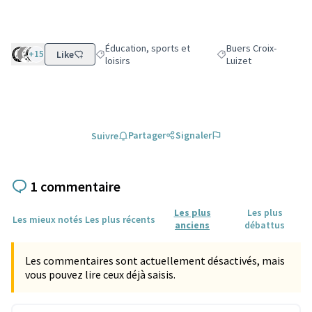
Éducation, sports et
Buers Croix-
+15
Like
Filtrer les résultats de la catégorie : Éducation, sport
Filtrer les résultats po
loisirs
Luizet
Partager
Signaler
Suivre
1 commentaire
Les plus
Les plus
Les mieux notés
Les plus récents
anciens
débattus
Les commentaires sont actuellement désactivés, mais
vous pouvez lire ceux déjà saisis.