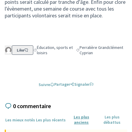
points serait calculé par tranche d'âge. Enfin pour clore
l'évènement, une semaine de course avec tous les
participants volontaires serait mise en place.
Éducation, sports et
Perralière Grandclément
Like
Filtrer les résultats de la catégorie : Éducation, sports et
Filtrer les résultats pour le se
loisirs
Cyprian
Partager
Signaler
Suivre
0 commentaire
Les plus
Les plus
Les mieux notés
Les plus récents
anciens
débattus