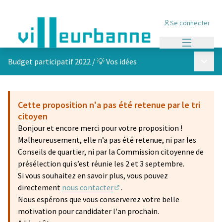
Se connecter
Menu princi
Menu p
Budget participatif 2022
/
💡 Vos idées
Cette proposition n'a pas été retenue par le tri
citoyen
Bonjour et encore merci pour votre proposition !
Malheureusement, elle n’a pas été retenue, ni par les
Conseils de quartier, ni par la Commission citoyenne de
présélection qui s’est réunie les 2 et 3 septembre.
Si vous souhaitez en savoir plus, vous pouvez
directement
nous contacter
.
(S'ouvre dans un nouvel onglet)
Nous espérons que vous conserverez votre belle
motivation pour candidater l'an prochain.