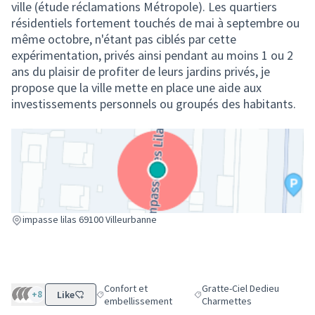
ville (étude réclamations Métropole). Les quartiers
résidentiels fortement touchés de mai à septembre ou
même octobre, n'étant pas ciblés par cette
expérimentation, privés ainsi pendant au moins 1 ou 2
ans du plaisir de profiter de leurs jardins privés, je
propose que la ville mette en place une aide aux
investissements personnels ou groupés des habitants.
(Lien externe)
impasse lilas 69100 Villeurbanne
Confort et
Gratte-Ciel Dedieu
+8
Like
Filtrer les résultats de la catégorie : Confort et em
Filtrer les résultats pour le
embellissement
Charmettes