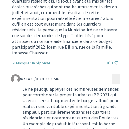
quartiers résidentiels, le focus ayant été mis sur les
écoles ou crèches qui sont malheureusement vides en
juillet et aout, comment le résultat de cette
expérimentation pourrait-elle être mesurée ? alors
qu'il en est tout autrement dans les quartiers
résidentiels. Je pense que la Municipalité ne se basera
que sur des demandes de type "collectifs" pour
attribuer ou non une aide financière dans ce budget
participatif 2022. Idem rue Billon, rue de la Famille,
impasse Chausson
1
0
Masquer la réponse
WaLo
21/05/2022 21:46
…
Commentaire 1534 (réponse au commentaire 1486)
Je ne peux qu'appuyer ces nombreuses demandes
pour corroborer le projet lauréat du BP 2021 qui
va en ce sens et augmenter le budget alloué pour
réaliser une véritable expérimentation à grande
ampleur, particulièrement dans les quartiers
résidentiels et notamment autour des Poulettes.
Un exemple de produit intéressant est la borne