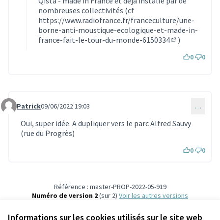
Qista - made in France et déjà installé par de
nombreuses collectivités (cf
https://www.radiofrance.fr/franceculture/une-
borne-anti-moustique-ecologique-et-made-in-
france-fait-le-tour-du-monde-6150334
)
(Lien externe)
0
0
Patrick
09/06/2022 19:03
…
Commentaire 1687
Oui, super idée. A dupliquer vers le parc Alfred Sauvy
(rue du Progrès)
0
0
Référence : master-PROP-2022-05-919
Numéro de version 2
(sur 2)
voir les autres versions
Vérifiez l'empreinte numérique
Informations sur les cookies utilisés sur le site web