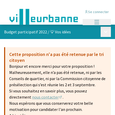
Se connecter
Menu princi
Menu p
Budget participatif 2022
/
💡 Vos idées
Cette proposition n'a pas été retenue par le tri
citoyen
Bonjour et encore merci pour votre proposition !
Malheureusement, elle n’a pas été retenue, ni par les
Conseils de quartier, ni par la Commission citoyenne de
présélection qui s’est réunie les 2 et 3 septembre.
Si vous souhaitez en savoir plus, vous pouvez
directement
nous contacter
.
(S'ouvre dans un nouvel onglet)
Nous espérons que vous conserverez votre belle
motivation pour candidater l'an prochain.